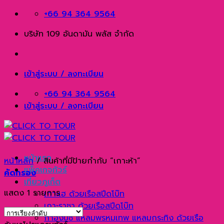
Skip
+66 94 364 9564
to
บริษัท 109 อันดามัน พลัส จำกัด
content
เข้าสู่ระบบ / ลงทะเบียน
+66 94 364 9564
เข้าสู่ระบบ / ลงทะเบียน
หน้าแรก
หน้าหลัก
/
สินค้าที่มีป้ายกำกับ “เกาะห้า”
แพ็คเกจทัวร์
คัดกรอง
เที่ยวภูเก็ต
แสดง 1 รายการ
เกาะเฮ ด้วยเรือสปีดโบ๊ท
เกาะราชา ด้วยเรือสปีดโบ๊ท
กาฮังบีช แหลมพรหมเทพ แหลมกระทิง ด้วยเรือ