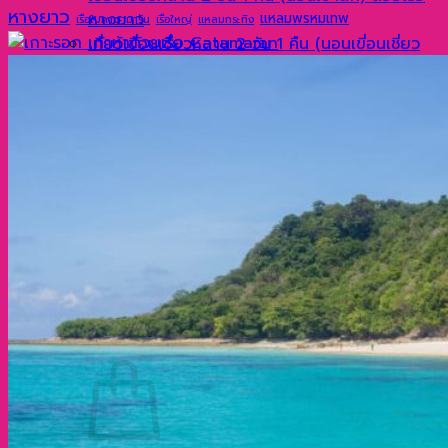
หางยาว
หางยาว
แหลมพรหมเทพ
เรือใบคาตามารัน
เรือใหญ่
แหลมกระทิง
เที่ยวเขื่อนเชี่ยวหลาน 2 วัน 1 คืน (นอนเขี่อนเชี่ยว
หลาน) ด้วยเรือหางยาว
รับจัดทัวร์
แกลเลอรี่
บทความ
ประวัติความเป็นมาที่น่าสนใจของเกาะพีพี กระบี่
ประเทศไทย
ทำไมภูเก็ต จึงมีชื่อเสียงโด่งดังไปทั่วโลก?
เกาะเจมส์บอนด์ ตำนานฉากภาพยนตร์ระดับโลก
ติดต่อเรา
ค้นหา:
0