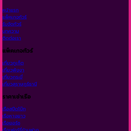
หน้าแรก
แพ็คเกจทัวร์
รับจัดทัวร์
บทความ
ติดต่อเรา
แพ็คเกจทัวร์
เที่ยวภูเก็ต
เที่ยวพังงา
เที่ยวกระบี่
เที่ยวสุราษฎร์ธานี
ราคาเช่าเรือ
เรือสปีดโบ๊ท
เรือหางยาว
เรือยอร์ช
เรือเฟอร์รี่ข้ามฟาก