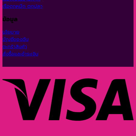
เรือตกหมึก ตกปลา
ข้อมูล
นโยบาย
บัญชีของฉัน
ตะกร้าสินค้า
สั่งซื้อและชำระเงิน
V