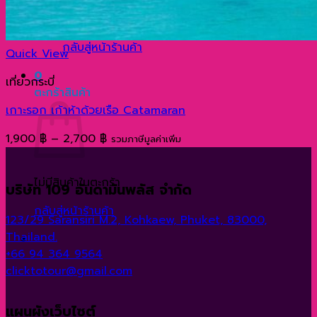
ไม่มีสินค้าในตะกร้า
กลับสู่หน้าร้านค้า
Quick View
0
เที่ยวกระบี่
ตะกร้าสินค้า
เกาะรอก เก้าห้าด้วยเรือ Catamaran
Price
1,900
฿
–
2,700
฿
รวมภาษีมูลค่าเพิ่ม
range:
1,900 ฿
ไม่มีสินค้าในตะกร้า
บริษัท 109 อันดามันพลัส จำกัด
through
2,700 ฿
กลับสู่หน้าร้านค้า
123/29 Saransiri M.2, Kohkaew, Phuket, 83000,
Thailand.
+66 94 364 9564
clicktotour@gmail.com
แผนผังเว็บไซต์