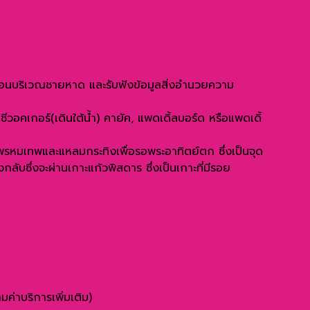
กผ่อนบริเวณชายหาด และรับฟังข้อมูลสิ่งอำนวยความ
 ซีวอคเกอร์(เดินใต้น้ำ) คายัค, แพดเดิ้ลบอร์ด หรือแพดเดิ้
มพรหมเทพและแหลมกระทิงเพื่อรอพระอาทิตย์ตก ซึ่งเป็นจุด
ับซึ่งจะผ่านเกาะแก้วพิสดาร ซึ่งเป็นเกาะที่มีรอย
ค่าบริการเพิ่มเติม)