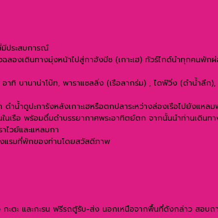
ี่มีประสบการณ์
วฉลองเดินทางมุ่งหน้าไปสู่กาฮังบีช (เกาะเฮ) ทัวร์ไกด์นำทุกคนพั
อาทิ บานาน่าโบ๊ท, พาราแซลลิ่ง (เรือลากร่ม) , ไดฟ์วิ่ง (ดำน้ำลึก),
น้ำ ดำน้ำดูปะการังหลังเกาะเฮหรือตกปลาระหว่างล่องเรือไปยังแหล
นในเรือ พร้อมดื่มดำบรรยากาศพระอาทิตย์ตก จากนั้นนำท่านเดินทางกล
ดราไวย์และแหลมกา
โรงแรมที่พักของท่านโดยสวัสดีภาพ
 กะตะ และกะรน ฟรีรถตู้รับ-ส่ง นอกเหนือจากพื้นที่ดังกล่าว สอบถาม