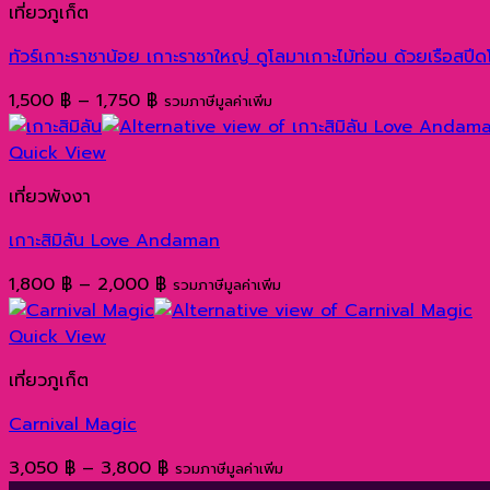
เที่ยวภูเก็ต
1,050 ฿
ทัวร์เกาะราชาน้อย เกาะราชาใหญ่ ดูโลมาเกาะไม้ท่อน ด้วยเรือสปีด
Price
1,500
฿
–
1,750
฿
รวมภาษีมูลค่าเพิ่ม
range:
1,500 ฿
Quick View
through
เที่ยวพังงา
1,750 ฿
เกาะสิมิลัน Love Andaman
Price
1,800
฿
–
2,000
฿
รวมภาษีมูลค่าเพิ่ม
range:
1,800 ฿
Quick View
through
เที่ยวภูเก็ต
2,000 ฿
Carnival Magic
Price
3,050
฿
–
3,800
฿
รวมภาษีมูลค่าเพิ่ม