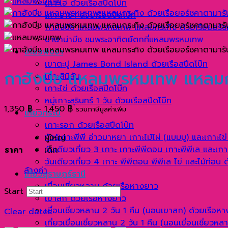
เกาะเฮ ด้วยเรือสปีดโบ๊ท
เกาะราชา ด้วยเรือสปีดโบ๊ท
กาฮังบีช แหลมพรหมเทพ แหลมกระทิง ด้วยเรือยอร์ช
บานาน่าบีช ชมพระอาทิตย์ตกที่แหลมพรหมเทพ
เที่ยวพังงา
เขาตะปู James Bond Island ด้วยเรือสปีดโบ๊ท
กาฮังบีช แหลมพรหมเทพ แหลมกร
เกาะสิมิลัน
เกาะไข่ ด้วยเรือสปีดโบ๊ท
หมู่เกาะสุรินทร์ 1 วัน ด้วยเรือสปีดโบ๊ท
Price
1,350
฿
–
1,450
฿
รวมภาษีมูลค่าเพิ่ม
เที่ยวกระบี่
range:
เกาะรอก ด้วยเรือสปีดโบ๊ท
1,350 ฿
ทัวร์เกาะพีพี อ่าวมาหยา เกาะไม้ไผ่ (แบมบู) และเกาะไข
ผู้ใหญ่
through
วันเดียวเที่ยว 3 เกาะ เกาะพีพีดอน เกาะพีพีเล และเกาะ
ราคา
เด็ก
1,450 ฿
วันเดียวเที่ยว 4 เกาะ พีพีดอน พีพีเล ไข่ และไม้ท่อน 
ล้างค่า
เที่ยวสุราษฎร์ธานี
เขื่อนเชี่ยวหลาน ด้วยเรือหางยาว
Start
เขาสก ด้วยเรือหางยาว
เขื่อนเชี่ยวหลาน 2 วัน 1 คืน (นอนเขาสก) ด้วยเรือห
Clear dates
เที่ยวเขื่อนเชี่ยวหลาน 2 วัน 1 คืน (นอนเขี่อนเชี่ยวห