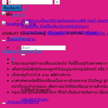
จำนวน
รับจัดทัวร์
กาฮัง
ซื้อแพ็คเกจ
แกลเลอรี่
บีช
บทความ
แหลม
ประวัติความเป็นมาที่น่าสนใจของเกาะพีพี กระบี่ ประเ
พรหม
ทำไมภูเก็ต จึงมีชื่อเสียงโด่งดังไปทั่วโลก?
เทพ
เกาะเจมส์บอนด์ ตำนานฉากภาพยนตร์ระดับโลก
รหัสสินค้า:
ไม่ระบุ
หมวดหมู่:
เที่ยวภูเก็ต
ป้ายกำกับ:
เรือสปีดโบ๊ท
,
แหลม
ติดต่อเรา
ข้อแนะนำควรอ่าน
กระทิง
ค้นหา:
ด้วย
ข้อแนะนำควรอ่าน
เรือ
0
ยอร์ช
โปรแกรมอาจมีการเปลี่ยนแปลงได้ ทั้งนี้ขึ้นอยู่กับสภาพอาก
คา
เพี่อความปลอดภัยของลูกค้าไม่อนุญาตหญิงมีครรภ์ หรือ ทารกที
ตา
เด็กอายุต่ำกว่า 4 ขวบ ฟรีค่าบริการ
มา
อาหารกลางวันที่จัดเตรียมเป็นอาหารไทยสากล (ไม่มีหมู) ลู
รัน
หน้าที่ขณะทำการจอง เพื่อทางเราได้จัดเตรียมอาหารสำหรับ
ชิ้น
ไม่มีสินค้าในตะกร้า
กรุณาอย่านำของที่มีค่าใดๆ ที่ไม่จำเป็นในการเดินทาง เนื่
กลับสู่หน้าร้านค้า
กำหนดการเดินทาง