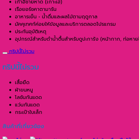
เก้าอี้ชายหาด (เกาะเฮ)
เรือยอร์ชคาตามารัน
อาหารเย็น • น้ำดื่มและผลไม้ตามฤดูกาล
มัคคุเทศก์ค่อยให้ข้อมูลและบริการตลอดโปรแกรม
ประกันอุบัติเหตุ
อุปกรณ์สำหรับดำน้ำตื้นสำหรับดูปะการัง (หน้ากาก, ท่อหายใจ
ทริปนี้ไม่รวม
ทริปนี้ไม่รวม
เสื้อยืด
ผ้าขนหนู
โลชันกันแดด
แว่นกันแดด
กระเป๋าใบเล็ก
สินค้าที่เกี่ยวข้อง