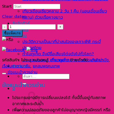
หางยาว
Start
เที่ยวเขื่อนเชี่ยวหลาน 2 วัน 1 คืน (นอนเขี่อนเชี่ยว
Clear dates
หลาน) ด้วยเรือหางยาว
รับจัดทัวร์
จำนวน
แกลเลอรี่
บา
ซื้อแพ็คเกจ
บทความ
นา
ประวัติความเป็นมาที่น่าสนใจของเกาะพีพี กระบี่
น่า
ประเทศไทย
บีช
ทำไมภูเก็ต จึงมีชื่อเสียงโด่งดังไปทั่วโลก?
ชม
รหัสสินค้า:
ไม่ระบุ
หมวดหมู่:
เที่ยวภูเก็ต
ป้ายกำกับ:
บานาน่าบีช
,
เกาะเจมส์บอนด์ ตำนานฉากภาพยนตร์ระดับโลก
พระอาทิตย์
เรือใบคาตามารัน
,
แหลมพรหมเทพ
ติดต่อเรา
ตก
ข้อแนะนำควรอ่าน
ที่
ค้นหา:
แหลม
ข้อแนะนำควรอ่าน
พรหม
0
เทพ
โปรแกรมอาจมีการเปลี่ยนแปลงได้ ทั้งนี้ขึ้นอยู่กับสภาพ
ชิ้น
อากาศและระดับน้ำ
เพี่อความปลอดภัยของลูกค้าไม่อนุญาตหญิงมีครรภ์ หรือ