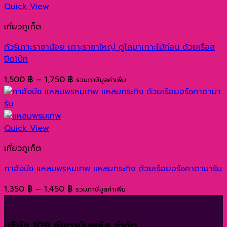
Quick View
เที่ยวภูเก็ต
ทัวร์เกาะราชาน้อย เกาะราชาใหญ่ ดูโลมาเกาะไม้ท่อน ด้วยเรือส
ปีดโบ๊ท
Price
1,500
฿
–
1,750
฿
รวมภาษีมูลค่าเพิ่ม
range:
1,500 ฿
through
1,750 ฿
Quick View
เที่ยวภูเก็ต
กาฮังบีช แหลมพรหมเทพ แหลมกระทิง ด้วยเรือยอร์ชคาตามารัน
Price
1,350
฿
–
1,450
฿
รวมภาษีมูลค่าเพิ่ม
range:
1,350 ฿
บริษัท 109 อันดามันพลัส จำกัด
through