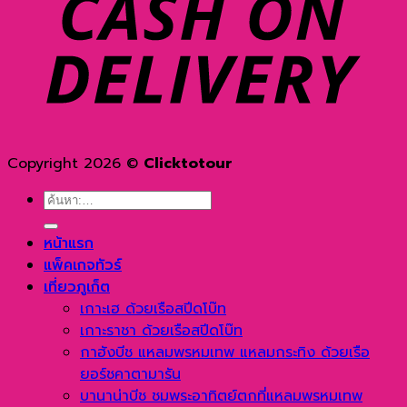
D
Copyright 2026 ©
Clicktotour
ค้นหา:
หน้าแรก
แพ็คเกจทัวร์
เที่ยวภูเก็ต
เกาะเฮ ด้วยเรือสปีดโบ๊ท
เกาะราชา ด้วยเรือสปีดโบ๊ท
กาฮังบีช แหลมพรหมเทพ แหลมกระทิง ด้วยเรือ
ยอร์ชคาตามารัน
บานาน่าบีช ชมพระอาทิตย์ตกที่แหลมพรหมเทพ