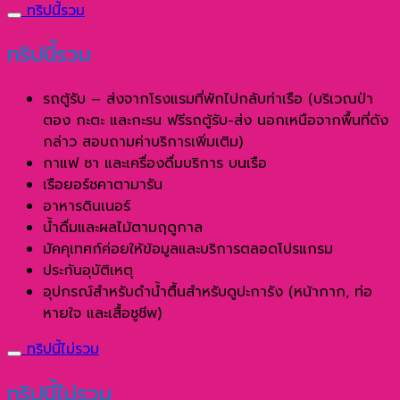
ทริปนี้รวม
ทริปนี้รวม
รถตู้รับ – ส่งจากโรงแรมที่พักไปกลับท่าเรือ (บริเวณป่า
ตอง กะตะ และกะรน ฟรีรถตู้รับ-ส่ง นอกเหนือจากพื้นที่ดัง
กล่าว สอบถามค่าบริการเพิ่มเติม)
กาแฟ ชา และเครื่องดื่มบริการ บนเรือ
เรือยอร์ชคาตามารัน
อาหารดินเนอร์
น้ำดื่มและผลไม้ตามฤดูกาล
มัคคุเทศก์ค่อยให้ข้อมูลและบริการตลอดโปรแกรม
ประกันอุบัติเหตุ
อุปกรณ์สำหรับดำน้ำตื้นสำหรับดูปะการัง (หน้ากาก, ท่อ
หายใจ และเสื้อชูชีพ)
ทริปนี้ไม่รวม
ทริปนี้ไม่รวม