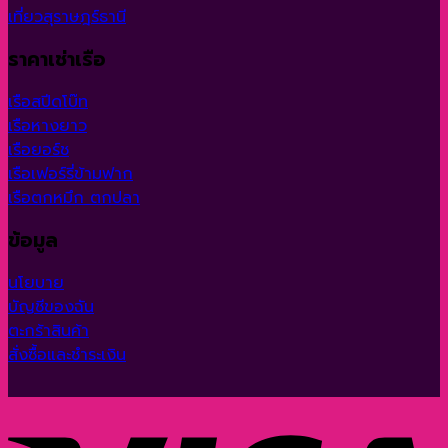
เที่ยวสุราษฎร์ธานี
ราคาเช่าเรือ
เรือสปีดโบ๊ท
เรือหางยาว
เรือยอร์ช
เรือเฟอร์รี่ข้ามฟาก
เรือตกหมึก ตกปลา
ข้อมูล
นโยบาย
บัญชีของฉัน
ตะกร้าสินค้า
สั่งซื้อและชำระเงิน
V