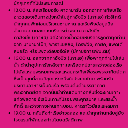
มัคคุเทศก์ที่มีประสบการณ์
13.00 น. ล่องเรือยอร์ช คาตามารัน ออกจากท่าเทียบเรือ
อ่าวฉลองเดินทางมุ่งหน้าไปสู่กาฮังบีช (เกาะเฮ) ทัวร์ไกด์
นำทุกคนพักผ่อนบริเวณชายหาด และรับฟังข้อมูลสิ่ง
อำนวยความสะดวกบริการต่างๆ ณ.กาฮังบีช
กาฮังบีช (เกาะเฮ) มีกีฬาทางน้ำคอยให้บริการลูกค้าทุกท่าน
อาทิ บานาน่าโบ๊ท, พาราแซลลิ่ง, ไดรฟวิ่ง, คายัค, แพดเดิ้
ลบอร์ด หรือแพดเดิ้ลบอร์ดใส (มีค่าบริการเพิ่มเติม)
16.00 น. ออกจากกาฮังบีช (เกาะเฮ) เพื่อพาทุกท่านไปเล่น
น้ำ ดำน้ำดูปะการังหลังเกาะเฮหรือตกปลาระหว่างล่องเรือ
ไปยังแหลมพรหมเทพและแหลมกระทิงเพื่อรอพระอาทิตย์ตก
ซึ่งเป็นจุดที่สวยที่สุดแห่งหนึ่งในประเทศไทย พร้อมรับ
ประทานอาหารเย็นในเรือ พร้อมดื่มดำบรรยากาศ
พระอาทิตย์ตก จากนั้นนำท่านเดินทางกลับซึ่งจะผ่านเกาะ
แก้วพิสดาร ซึ่งเป็นเกาะที่มีรอยพระพุทธบาล และสระน้ำ
ศักดิ์ ระหว่างทางผ่านเกาะบอน, หาดราไวย์และแหลมกา
19.00 น. กลับถึงท่าเรืออ่าวฉลอง และนำทุกท่านกลับสู่ยัง
โรงแรมที่พักของท่านโดยสวัสดีภาพ