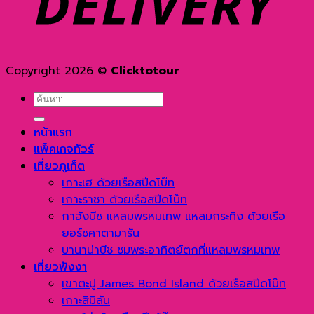
Copyright 2026 ©
Clicktotour
ค้นหา:
หน้าแรก
แพ็คเกจทัวร์
เที่ยวภูเก็ต
เกาะเฮ ด้วยเรือสปีดโบ๊ท
เกาะราชา ด้วยเรือสปีดโบ๊ท
กาฮังบีช แหลมพรหมเทพ แหลมกระทิง ด้วยเรือ
ยอร์ชคาตามารัน
บานาน่าบีช ชมพระอาทิตย์ตกที่แหลมพรหมเทพ
เที่ยวพังงา
เขาตะปู James Bond Island ด้วยเรือสปีดโบ๊ท
เกาะสิมิลัน