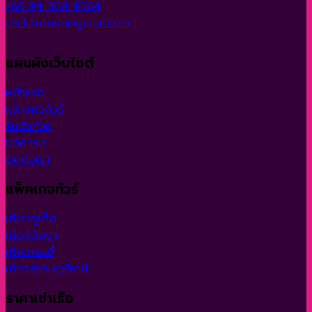
+66 94 364 9564
clicktotour@gmail.com
แผนผังเว็บไซต์
หน้าแรก
แพ็คเกจทัวร์
รับจัดทัวร์
บทความ
ติดต่อเรา
แพ็คเกจทัวร์
เที่ยวภูเก็ต
เที่ยวพังงา
เที่ยวกระบี่
เที่ยวสุราษฎร์ธานี
ราคาเช่าเรือ