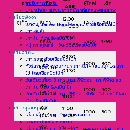
จาก
ถึง
ผู้ใหญ่
เด็ก
ยอร์ชคาตามารัน
ARR.
บานาน่าบีช ชมพระอาทิตย์ตกที่แหลมพรหมเทพ
เที่ยวพังงา
12.00
ภูเก็ต
ลันตา
1700
750
เขาตะปู James Bond Island ด้วยเรือสปีดโบ๊ท
– 13.30
เกาะสิมิลัน
08.30
เกาะไข่ ด้วยเรือสปีดโบ๊ท
หลีเป๊ะ
3900
1790
– 13.30
หมู่เกาะสุรินทร์ 1 วัน ด้วยเรือสปีดโบ๊ท
เที่ยวกระบี่
08.30
เกาะรอก ด้วยเรือสปีดโบ๊ท
พีพี
–
1000
800
ทัวร์เกาะพีพี อ่าวมาหยา เกาะไม้ไผ่ (แบมบู) และเกาะ
(ต้นไทร)
09.30
ไข่ โดยเรือสปีดโบ๊ท
วันเดียวเที่ยว 3 เกาะ เกาะพีพีดอน เกาะพีพีเล และ
09.00
พีพี
เกาะไข่ ด้วยเรือสปีดโบ๊ท
–
1000
800
(ต้นไทร)
วันเดียวเที่ยว 4 เกาะ พีพีดอน พีพีเล ไข่ และไม้ท่อน
10.00
ด้วยเรือสปีดโบ๊ท
เที่ยวสุราษฎร์ธานี
พีพี
11.00 –
1000
800
เขื่อนเชี่ยวหลาน ด้วยเรือหางยาว
(ต้นไทร)
12.00
เขาสก ด้วยเรือหางยาว
พีพี
12.30 –
เขื่อนเชี่ยวหลาน 2 วัน 1 คืน (นอนเขาสก) ด้วยเรือ