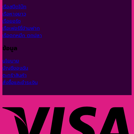
เรือสปีดโบ๊ท
เรือหางยาว
เรือยอร์ช
เรือเฟอร์รี่ข้ามฟาก
เรือตกหมึก ตกปลา
ข้อมูล
นโยบาย
บัญชีของฉัน
ตะกร้าสินค้า
สั่งซื้อและชำระเงิน
V