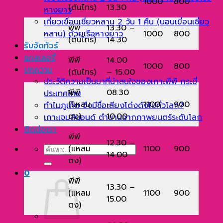
1000
800
(ต้นไทร)
13.30
หางยาว
เที่ยวเขื่อนเชี่ยวหลาน 2 วัน 1 คืน (นอนเขี่อนเชี่ยว
พีพี
13.30 –
1000
800
หลาน) ด้วยเรือหางยาว
(ต้นไทร)
14.30
รับจัดทัวร์
แกลเลอรี่
พีพี
14.00
1000
800
บทความ
(ต้นไทร)
– 15.00
ประวัติความเป็นมาที่น่าสนใจของเกาะพีพี กระบี่
พีพี
08.30
ประเทศไทย
(แหลม
–
1100
900
ทำไมภูเก็ต จึงมีชื่อเสียงโด่งดังไปทั่วโลก?
ตง)
10.00
เกาะเจมส์บอนด์ ตำนานฉากภาพยนตร์ระดับโลก
ติดต่อเรา
พีพี
12.30 –
(แหลม
1100
900
ค้นหา:
14.00
ตง)
0
พีพี
13.30 –
(แหลม
1100
900
15.00
ตง)