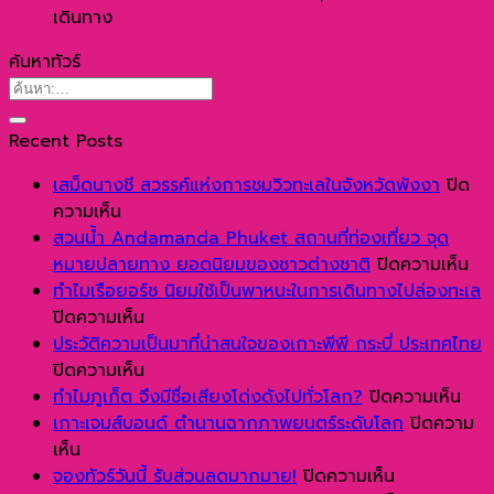
เดินทาง
ค้นหาทัวร์
Recent Posts
เสม็ดนางชี สวรรค์แห่งการชมวิวทะเลในจังหวัดพังงา
ปิด
บน
ความเห็น
เสม็ด
สวนน้ำ Andamanda Phuket สถานที่ท่องเที่ยว จุด
นางชี
บน
หมายปลายทาง ยอดนิยมของชาวต่างชาติ
ปิดความเห็น
สวรรค์
สว
ทำไมเรือยอร์ช นิยมใช้เป็นพาหนะในการเดินทางไปล่องทะเล
แห่ง
บน
น้ำ
ปิดความเห็น
การ
ทำไม
An
ประวัติความเป็นมาที่น่าสนใจของเกาะพีพี กระบี่ ประเทศไทย
ชม
เรือ
บน
Ph
ปิดความเห็น
วิว
ยอร์ช
ประวัติ
บน
สถ
ทำไมภูเก็ต จึงมีชื่อเสียงโด่งดังไปทั่วโลก?
ปิดความเห็น
ทะเลใน
นิยม
ความ
ทำไ
ที่
เกาะเจมส์บอนด์ ตำนานฉากภาพยนตร์ระดับโลก
ปิดความ
บน
จังหวัด
ใช้
เป็น
ภูเก
ท่อ
เห็น
เกาะ
พังงา
เป็น
มา
บน
จึง
เที่
จองทัวร์วันนี้ รับส่วนลดมากมาย!
ปิดความเห็น