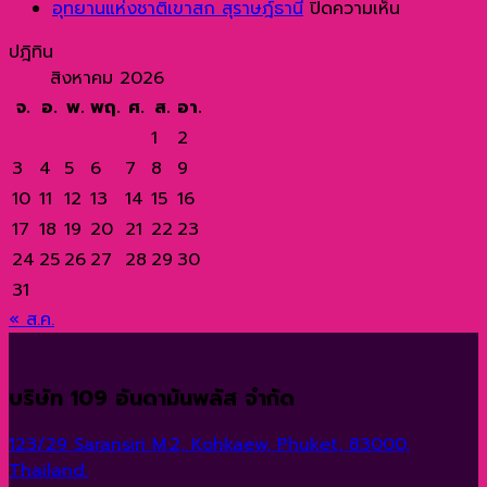
เจมส์
พาหนะ
ที่
จอง
บน
มีชื่อ
จุด
อุทยานแห่งชาติเขาสก สุราษฎ์ธานี
ปิดความเห็น
บอนด์
ใน
น่า
ทัวร์
อุทยาน
เสีย
หม
ปฎิทิน
ตำนาน
การ
สนใจ
วัน
แห่ง
โด่ง
ปล
สิงหาคม 2026
ฉาก
เดิน
ของ
นี้
ชาติ
ดัง
ทา
จ.
อ.
พ.
พฤ.
ศ.
ส.
อา.
ภาพยนตร์
ทาง
เกาะ
รับ
เขา
ไป
ยอ
ระดับ
ไปล่
พีพี
1
2
ส่วนลด
สก
ทั่ว
นิย
โลก
อง
กระบี่
มากมาย!
สุ
โลก
ขอ
3
4
5
6
7
8
9
ทะเล
ประเทศไทย
ราษฎ์
ชา
10
11
12
13
14
15
16
ธานี
ต่า
17
18
19
20
21
22
23
ชาต
24
25
26
27
28
29
30
31
« ส.ค.
บริษัท 109 อันดามันพลัส จำกัด
123/29 Saransiri M.2, Kohkaew, Phuket, 83000,
Thailand.