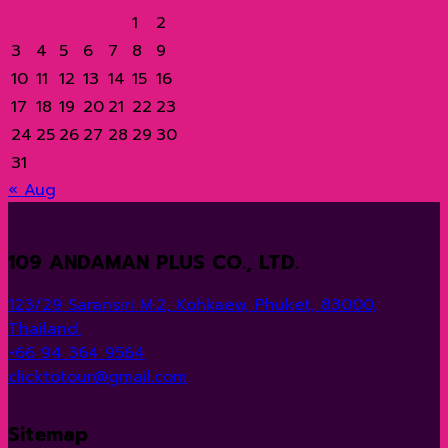
ของ
ทั่ว
1
2
อง
กระบี่
ระดับ
ส่วนลด
สก
ชาว
โลก?
ทะเล
ประเทศไทย
โลก
มากมาย
สุ
3
4
5
6
7
8
9
ต่าง
ราษฎ์
10
11
12
13
14
15
16
ชาติ
ธานี
17
18
19
20
21
22
23
24
25
26
27
28
29
30
31
« Aug
109 ANDAMAN PLUS CO., LTD.
123/29 Saransiri M.2, Kohkaew, Phuket, 83000,
Thailand.
+66 94 364 9564
clicktotour@gmail.com
Sitemap