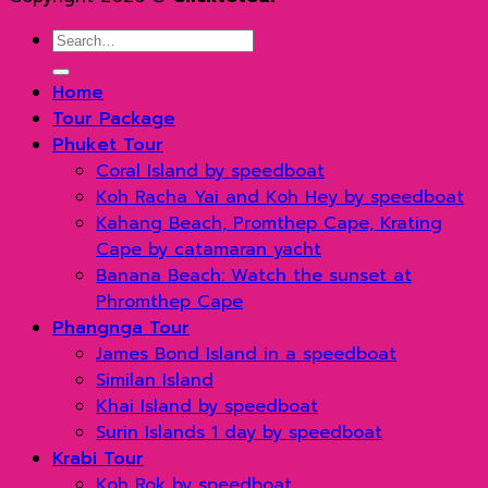
Search
for:
Home
Tour Package
Phuket Tour
Coral Island by speedboat
Koh Racha Yai and Koh Hey by speedboat
Kahang Beach, Promthep Cape, Krating
Cape by catamaran yacht
Banana Beach: Watch the sunset at
Phromthep Cape
Phangnga Tour
James Bond Island in a speedboat
Similan Island
Khai Island by speedboat
Surin Islands 1 day by speedboat
Krabi Tour
Koh Rok by speedboat