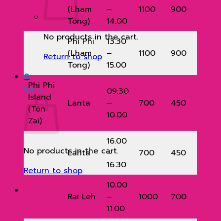
(Lham
–
1100
900
Tong)
14.00
No products in the cart.
Phi Phi
13.30
(Lham
–
1100
900
Return to shop
Tong)
15.00
0
Phi Phi
Cart
09.30
Island
Lanta
–
700
450
(Ton
10.00
Zai)
16.00
No products in the cart.
Lanta
–
700
450
16.30
Return to shop
10.00
Rai Leh
–
1000
700
11.00