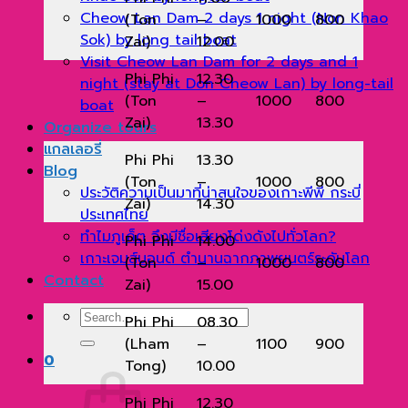
Cheow Lan Dam 2 days 1 night (Non Khao
(Ton
–
1000
800
Sok) by long tail boat
Zai)
12.00
Visit Cheow Lan Dam for 2 days and 1
Phi Phi
12.30
night (stay at Don Cheow Lan) by long-tail
(Ton
–
1000
800
boat
Zai)
13.30
Organize tours
แกลเลอรี่
Phi Phi
13.30
Blog
(Ton
–
1000
800
ประวัติความเป็นมาที่น่าสนใจของเกาะพีพี กระบี่
Zai)
14.30
ประเทศไทย
ทำไมภูเก็ต จึงมีชื่อเสียงโด่งดังไปทั่วโลก?
Phi Phi
14.00
เกาะเจมส์บอนด์ ตำนานฉากภาพยนตร์ระดับโลก
(Ton
–
1000
800
Contact
Zai)
15.00
Search
Phi Phi
08.30
for:
(Lham
–
1100
900
0
Tong)
10.00
Phi Phi
12.30