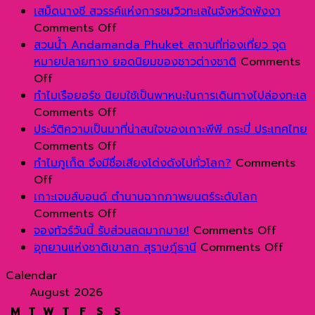
เสม็ดนางชี สวรรค์แห่งการชมวิวทะเลในจังหวัดพังงา
on
Comments Off
เสม็ด
สวนน้ำ Andamanda Phuket สถานที่ท่องเที่ยว จุด
นางชี
หมายปลายทาง ยอดนิยมของชาวต่างชาติ
Comments
on
สวรรค์
Off
สวน
แห่ง
ทำไมเรือยอร์ช นิยมใช้เป็นพาหนะในการเดินทางไปล่องทะเล
น้ำ
การ
on
Comments Off
Andamanda
ชม
ทำไม
ประวัติความเป็นมาที่น่าสนใจของเกาะพีพี กระบี่ ประเทศไทย
Phuket
วิว
เรือ
on
Comments Off
สถาน
ทะเลใน
ยอร์ช
ประวัติ
ทำไมภูเก็ต จึงมีชื่อเสียงโด่งดังไปทั่วโลก?
Comments
ที่
on
จังหวัด
นิยม
ความ
Off
ท่อง
ทำไม
พังงา
ใช้
เป็น
เกาะเจมส์บอนด์ ตำนานฉากภาพยนตร์ระดับโลก
เที่ยว
ภูเก็ต
เป็น
มา
on
Comments Off
จุด
จึง
พาหนะ
ที่
เกาะ
on
จองทัวร์วันนี้ รับส่วนลดมากมาย!
Comments Off
หมาย
มีชื่อ
ใน
น่า
เจมส์
จอง
on
อุทยานแห่งชาติเขาสก สุราษฎ์ธานี
Comments Off
ปลาย
เสียง
การ
สนใจ
บอนด์
ทัวร์
อุทยา
Calendar
ทาง
โด่ง
เดิน
ของ
ตำนาน
วัน
แห่ง
August 2026
ยอด
ดัง
ทาง
เกาะ
ฉาก
นี้
ชาติ
M
T
W
T
F
S
S
นิยม
ไป
ไปล่
พีพี
ภาพยนตร์
รับ
เขา