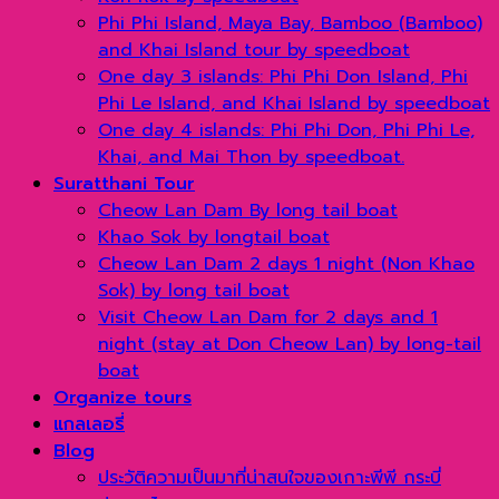
Phi Phi Island, Maya Bay, Bamboo (Bamboo)
and Khai Island tour by speedboat
One day 3 islands: Phi Phi Don Island, Phi
Phi Le Island, and Khai Island by speedboat
One day 4 islands: Phi Phi Don, Phi Phi Le,
Khai, and Mai Thon by speedboat.
Suratthani Tour
Cheow Lan Dam By long tail boat
Khao Sok by longtail boat
Cheow Lan Dam 2 days 1 night (Non Khao
Sok) by long tail boat
Visit Cheow Lan Dam for 2 days and 1
night (stay at Don Cheow Lan) by long-tail
boat
Organize tours
แกลเลอรี่
Blog
ประวัติความเป็นมาที่น่าสนใจของเกาะพีพี กระบี่