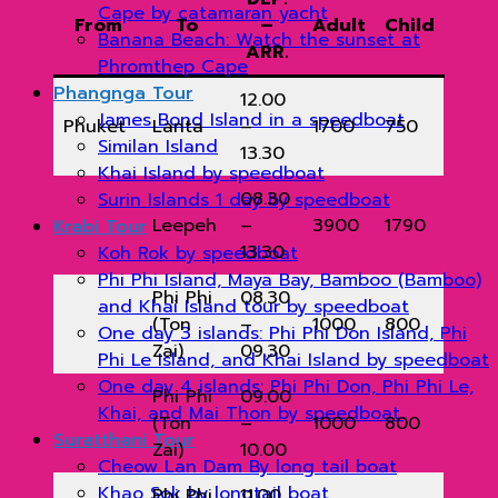
Cape by catamaran yacht
From
To
–
Adult
Child
Banana Beach: Watch the sunset at
ARR.
Phromthep Cape
Phangnga Tour
12.00
James Bond Island in a speedboat
Phuket
Lanta
–
1700
750
Similan Island
13.30
Khai Island by speedboat
08.30
Surin Islands 1 day by speedboat
Leepeh
–
3900
1790
Krabi Tour
13.30
Koh Rok by speedboat
Phi Phi Island, Maya Bay, Bamboo (Bamboo)
Phi Phi
08.30
and Khai Island tour by speedboat
(Ton
–
1000
800
One day 3 islands: Phi Phi Don Island, Phi
Zai)
09.30
Phi Le Island, and Khai Island by speedboat
One day 4 islands: Phi Phi Don, Phi Phi Le,
Phi Phi
09.00
Khai, and Mai Thon by speedboat.
(Ton
–
1000
800
Suratthani Tour
Zai)
10.00
Cheow Lan Dam By long tail boat
Khao Sok by longtail boat
Phi Phi
11.00