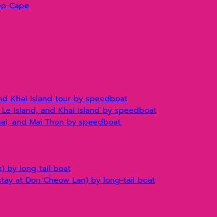
ep Cape
nd Khai Island tour by speedboat
i Le Island, and Khai Island by speedboat
Khai, and Mai Thon by speedboat.
 by long tail boat
stay at Don Cheow Lan) by long-tail boat