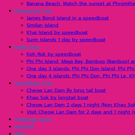
Banana Beach: Watch the sunset at Phromth
Phangnga Tour
James Bond Island in a speedboat
Similan Island
Khai Island by speedboat
Surin Islands 1 day by speedboat
Krabi Tour
Koh Rok by speedboat
Phi Phi Island, Maya Bay, Bamboo (Bamboo) a
One day 3 islands: Phi Phi Don Island, Phi Ph
One day 4 islands: Phi Phi Don, Phi Phi Le, 
Suratthani Tour
Cheow Lan Dam By long tail boat
Khao Sok by longtail boat
Cheow Lan Dam 2 days 1 night (Non Khao Sok)
Visit Cheow Lan Dam for 2 days and 1 night (
Organize tours
แกลเลอรี่
Blog