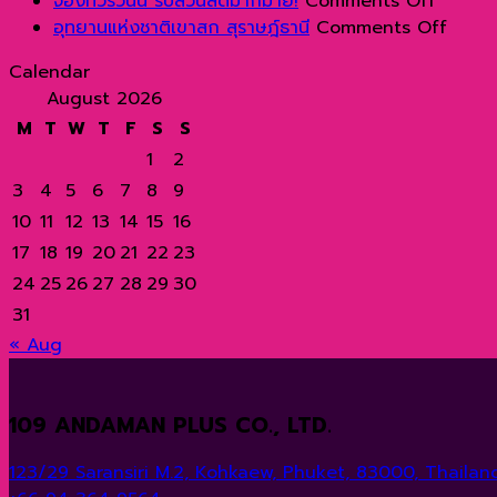
จองทัวร์วันนี้ รับส่วนลดมากมาย!
Comments Off
จอง
on
อุทยานแห่งชาติเขาสก สุราษฎ์ธานี
Comments Off
ทัวร์
อุทยา
Calendar
วัน
แห่ง
August 2026
นี้
ชาติ
M
T
W
T
F
S
S
รับ
เขา
1
2
ส่วนลด
สก
มากมาย
สุ
3
4
5
6
7
8
9
ราษฎ์
10
11
12
13
14
15
16
ธานี
17
18
19
20
21
22
23
24
25
26
27
28
29
30
31
« Aug
109 ANDAMAN PLUS CO., LTD.
123/29 Saransiri M.2, Kohkaew, Phuket, 83000, Thailand