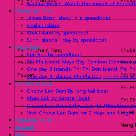
Phi Phi (Ton Zai)
Phuk
Banana Beach: Watch the sunset at Phromt
Phangnga Tour
James Bond Island in a speedboat
Similan Island
Khai Island by speedboat
Surin Islands 1 day by speedboat
Krabi Tour
Phi Phi Lham Tong
Phuk
Koh Rok by speedboat
Phi Phi Island, Maya Bay, Bamboo (Bamboo) 
Phuket
Phi P
One day 3 islands: Phi Phi Don Island, Phi P
Phuket
Phi Ph
One day 4 islands: Phi Phi Don, Phi Phi Le, 
Suratthani Tour
Phi Ph
Cheow Lan Dam By long tail boat
Khao Sok by longtail boat
Phi Ph
Cheow Lan Dam 2 days 1 night (Non Khao Sok
Phi Ph
Visit Cheow Lan Dam for 2 days and 1 night 
Organize tours
Nang 
แกลเลอรี่
Blog