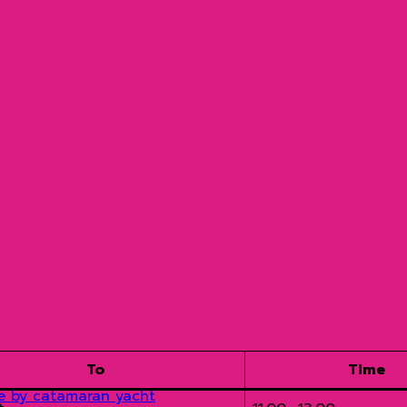
To
TIme
e by catamaran yacht