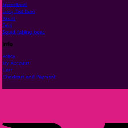
Speedboat
Long Tail Boat
Yacht
Ferri
Squid fishing boat
Info
Policy
My Account
Cart
Checkout and Payment