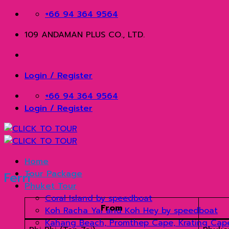
Skip
+66 94 364 9564
to
109 ANDAMAN PLUS CO., LTD.
content
Login / Register
+66 94 364 9564
Login / Register
Home
Tour Package
Ferri
Phuket Tour
Coral Island by speedboat
From
Koh Racha Yai and Koh Hey by speedboat
Kahang Beach, Promthep Cape, Krating Cap