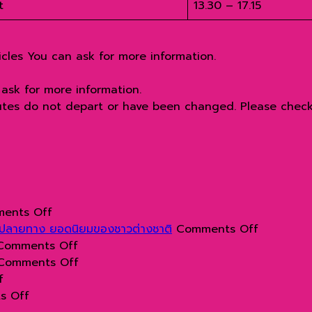
t
13.30 – 17.15
cles You can ask for more information.
ask for more information.
utes do not depart or have been changed. Please check 
on
ents Off
เสม็ด
on
ยปลายทาง ยอดนิยมของชาวต่างชาติ
Comments Off
นางชี
on
สวน
Comments Off
สวรรค์
ทำไม
on
น้ำ
Comments Off
on
แห่ง
เรือ
ประวัติ
Andaman
f
ทำไม
on
การ
ยอร์ช
ความ
Phuket
s Off
ภูเก็ต
เกาะ
ชม
นิยม
เป็น
สถาน