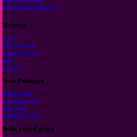
+66 94 364 9564
clicktotour@gmail.com
Sitemap
Home
Tour Package
Organize tours
Blog
Contact
Tour Package
Phuket Tour
Phangnga Tour
Krabi Tour
Suratthani Tour
Boat rental price