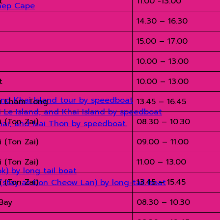
et
11.00 -13.00
hep Cape
14.30 – 16.30
15.00 – 17.00
10.00 – 13.00
et
10.00 – 13.00
and Khai Island tour by speedboat
hi Lham Tong
13.45 – 16.45
hi Le Island, and Khai Island by speedboat
i (Ton Zai)
08.30 – 10.30
Khai, and Mai Thon by speedboat.
i (Ton Zai)
09.00 – 11.00
i (Ton Zai)
11.00 – 13.00
) by long tail boat
i (Ton Zai)
13.45 – 15.45
(stay at Don Cheow Lan) by long-tail boat
Bay
08.30 – 10.30