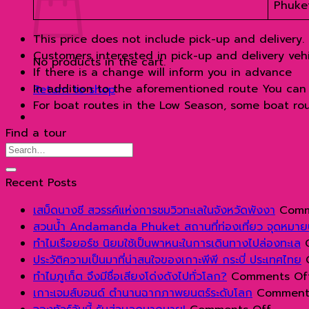
Phuke
This price does not include pick-up and delivery.
Customers interested in pick-up and delivery vehi
No products in the cart.
If there is a change will inform you in advance
In addition to the aforementioned route You can 
Return to shop
For boat routes in the Low Season, some boat ro
Find a tour
Recent Posts
เสม็ดนางชี สวรรค์แห่งการชมวิวทะเลในจังหวัดพังงา
Comm
สวนน้ำ Andamanda Phuket สถานที่ท่องเที่ยว จุดหมา
ทำไมเรือยอร์ช นิยมใช้เป็นพาหนะในการเดินทางไปล่องทะเล
ประวัติความเป็นมาที่น่าสนใจของเกาะพีพี กระบี่ ประเทศไทย
ทำไมภูเก็ต จึงมีชื่อเสียงโด่งดังไปทั่วโลก?
Comments Of
เกาะเจมส์บอนด์ ตำนานฉากภาพยนตร์ระดับโลก
Comment
on