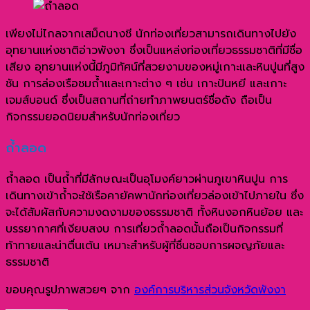
เพียงไม่ไกลจากเสม็ดนางชี นักท่องเที่ยวสามารถเดินทางไปยัง
อุทยานแห่งชาติอ่าวพังงา ซึ่งเป็นแหล่งท่องเที่ยวธรรมชาติที่มีชื่อ
เสียง อุทยานแห่งนี้มีภูมิทัศน์ที่สวยงามของหมู่เกาะและหินปูนที่สูง
ชัน การล่องเรือชมถ้ำและเกาะต่าง ๆ เช่น เกาะปันหยี และเกาะ
เจมส์บอนด์ ซึ่งเป็นสถานที่ถ่ายทำภาพยนตร์ชื่อดัง ถือเป็น
กิจกรรมยอดนิยมสำหรับนักท่องเที่ยว
ถ้ำลอด
ถ้ำลอด เป็นถ้ำที่มีลักษณะเป็นอุโมงค์ยาวผ่านภูเขาหินปูน การ
เดินทางเข้าถ้ำจะใช้เรือคายัคพานักท่องเที่ยวล่องเข้าไปภายใน ซึ่ง
จะได้สัมผัสกับความงดงามของธรรมชาติ ทั้งหินงอกหินย้อย และ
บรรยากาศที่เงียบสงบ การเที่ยวถ้ำลอดนั้นถือเป็นกิจกรรมที่
ท้าทายและน่าตื่นเต้น เหมาะสำหรับผู้ที่ชื่นชอบการผจญภัยและ
ธรรมชาติ
ขอบคุณรูปภาพสวยๆ จาก
องค์การบริหารส่วนจังหวัดพังงา