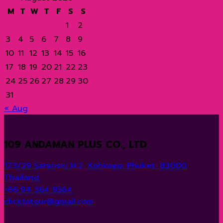
ยอด
ดัง
ทาง
เกาะ
ฉาก
นี้
ชาติ
M
T
W
T
F
S
S
นิยม
ไป
ไปล่
พีพี
ภาพยนตร์
รับ
เขา
ของ
ทั่ว
1
2
อง
กระบี่
ระดับ
ส่วนลด
สก
ชาว
โลก?
ทะเล
ประเทศไทย
โลก
มากมาย
สุ
3
4
5
6
7
8
9
ต่าง
ราษฎ์
10
11
12
13
14
15
16
ชาติ
ธานี
17
18
19
20
21
22
23
24
25
26
27
28
29
30
31
« Aug
109 ANDAMAN PLUS CO., LTD.
123/29 Saransiri M.2, Kohkaew, Phuket, 83000,
Thailand.
+66 94 364 9564
clicktotour@gmail.com