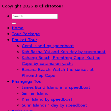
Copyright 2026 ©
Clicktotour
Search
for:
Home
Tour Package
Phuket Tour
Coral Island by speedboat
Koh Racha Yai and Koh Hey by speedboat
Kahang Beach, Promthep Cape, Krating
Cape by catamaran yacht
Banana Beach: Watch the sunset at
Phromthep Cape
Phangnga Tour
James Bond Island in a speedboat
Similan Island
Khai Island by speedboat
Surin Islands 1 day by speedboat