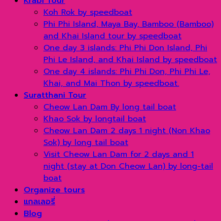
Krabi Tour
Koh Rok by speedboat
Phi Phi Island, Maya Bay, Bamboo (Bamboo)
and Khai Island tour by speedboat
One day 3 islands: Phi Phi Don Island, Phi
Phi Le Island, and Khai Island by speedboat
One day 4 islands: Phi Phi Don, Phi Phi Le,
Khai, and Mai Thon by speedboat.
Suratthani Tour
Cheow Lan Dam By long tail boat
Khao Sok by longtail boat
Cheow Lan Dam 2 days 1 night (Non Khao
Sok) by long tail boat
Visit Cheow Lan Dam for 2 days and 1
night (stay at Don Cheow Lan) by long-tail
boat
Organize tours
แกลเลอรี่
Blog