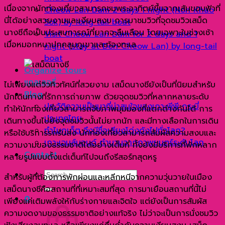
เนื่องจากนักท่องเที่ยวสามารถชมพระอาทิตย์ขึ้นจากเส้นขอบฟ้าที่
Cheow Lan Dam 2 days 1 night (Non Khao
นี่ได้อย่างสวยงามและเงียบสงบ การมาชมวิวที่จุดชมวิวเสม็ด
Sok) by long tail boat
นางชีถือเป็นประสบการณ์ที่ยากจะลืมเลือน โดยเฉพาะในช่วงเช้า
Visit Cheow Lan Dam for 2 days and 1
เมื่อหมอกหนาปกคลุมภูเขาและท้องทะเล
night (stay at Don Cheow Lan) by long-tail
boat
Organize tours
แกลเลอรี่
ไม่เพียงแต่วิวทิวทัศน์ที่สวยงาม เสม็ดนางชียังเป็นที่นิยมสำหรับ
Blog
นักเดินทางที่รักการถ่ายภาพ ด้วยจุดชมวิวที่หลากหลายระดับ
ประวัติความเป็นมาที่น่าสนใจของเกาะพีพี กระบี่
ทำให้นักท่องเที่ยวสามารถจับภาพมุมมองที่แตกต่างกันได้ การ
ประเทศไทย
เดินทางขึ้นไปยังจุดชมวิวนั้นไม่ยากนัก และมีทางเลือกในการเดิน
ทำไมภูเก็ต จึงมีชื่อเสียงโด่งดังไปทั่วโลก?
หรือใช้บริการรถรับส่ง นักท่องเที่ยวสามารถสัมผัสความสงบและ
เกาะเจมส์บอนด์ ตำนานฉากภาพยนตร์ระดับโลก
ความงามของธรรมชาติได้อย่างเต็มที่ ทั้งยังมีบริการที่พักหลาก
Contact
หลายรูปแบบตั้งแต่เต็นท์ไปจนถึงรีสอร์ทสุดหรู
Search
สำหรับผู้ที่ต้องการพักผ่อนและหลีกหนีจากความวุ่นวายในเมือง
for:
เสม็ดนางชีคือสถานที่ที่เหมาะสมที่สุด การมาเยือนสถานที่นี้ไม่
0
เพียงแค่เติมพลังให้กับร่างกายและจิตใจ แต่ยังเป็นการสัมผัส
ความงดงามของธรรมชาติอย่างแท้จริง ไม่ว่าจะเป็นการนั่งชมวิว