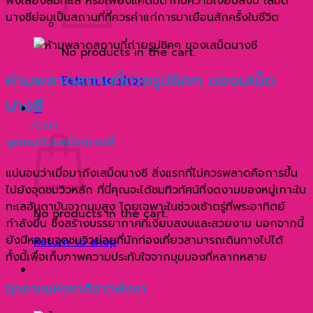
ฟังเสียงลมทะเล หรือเพียงแค่ดื่มด่ำกับความเงียบสงบ เสม็ด
นางชีย่อมเป็นสถานที่ที่ควรค่าแก่การมาเยือนสักครั้งในชีวิต
No products in the cart.
ห้ามพลาดสถานที่ถ่ายรูปชิคๆ ของเสม็ด
Return to shop
นางชี
0
Cart
จุดชมวิวเสม็ดนางชี
แน่นอนว่าเมื่อมาถึงเสม็ดนางชี สิ่งแรกที่ไม่ควรพลาดคือการขึ้น
ไปยังจุดชมวิวหลัก ที่นี่คุณจะได้ชมทิวทัศน์ที่งดงามของหมู่เกาะใน
ทะเลอันดามันจากมุมสูง โดยเฉพาะในช่วงเช้าตรู่ที่พระอาทิตย์
No products in the cart.
กำลังขึ้น ซึ่งสร้างบรรยากาศที่เงียบสงบและสวยงาม นอกจากนี้
ยังมีหลายจุดชมวิวย่อยที่นักท่องเที่ยวสามารถเดินทางไปได้
Return to shop
ทั้งนี้เพื่อเก็บภาพความประทับใจจากมุมมองที่หลากหลาย
อุทยานแห่งชาติอ่าวพังงา