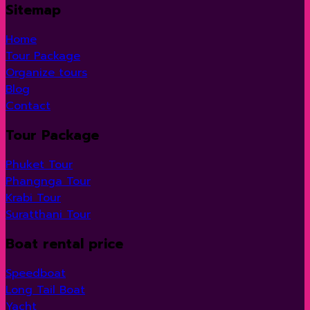
Sitemap
Home
Tour Package
Organize tours
Blog
Contact
Tour Package
Phuket Tour
Phangnga Tour
Krabi Tour
Suratthani Tour
Boat rental price
Speedboat
Long Tail Boat
Yacht