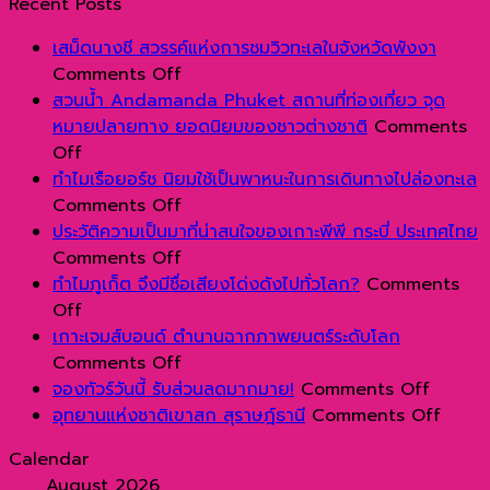
Recent Posts
เสม็ดนางชี สวรรค์แห่งการชมวิวทะเลในจังหวัดพังงา
on
Comments Off
เสม็ด
สวนน้ำ Andamanda Phuket สถานที่ท่องเที่ยว จุด
นางชี
หมายปลายทาง ยอดนิยมของชาวต่างชาติ
Comments
on
สวรรค์
Off
สวน
แห่ง
ทำไมเรือยอร์ช นิยมใช้เป็นพาหนะในการเดินทางไปล่องทะเล
น้ำ
การ
on
Comments Off
Andamanda
ชม
ทำไม
ประวัติความเป็นมาที่น่าสนใจของเกาะพีพี กระบี่ ประเทศไทย
Phuket
วิว
เรือ
on
Comments Off
สถาน
ทะเลใน
ยอร์ช
ประวัติ
ทำไมภูเก็ต จึงมีชื่อเสียงโด่งดังไปทั่วโลก?
Comments
ที่
on
จังหวัด
นิยม
ความ
Off
ท่อง
ทำไม
พังงา
ใช้
เป็น
เกาะเจมส์บอนด์ ตำนานฉากภาพยนตร์ระดับโลก
เที่ยว
ภูเก็ต
เป็น
มา
on
Comments Off
จุด
จึง
พาหนะ
ที่
เกาะ
on
จองทัวร์วันนี้ รับส่วนลดมากมาย!
Comments Off
หมาย
มีชื่อ
ใน
น่า
เจมส์
จอง
on
อุทยานแห่งชาติเขาสก สุราษฎ์ธานี
Comments Off
ปลาย
เสียง
การ
สนใจ
บอนด์
ทัวร์
อุทยา
Calendar
ทาง
โด่ง
เดิน
ของ
ตำนาน
วัน
แห่ง
August 2026