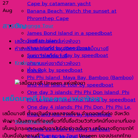
27
Cape by catamaran yacht
Aug
Banana Beach: Watch the sunset at
Phromthep Cape
สารบัญ
Phangnga Tour
James Bond Island in a speedboat
Similan Island
เสม็ดนางชี Unseen แห่งพังงา
Khai Island by speedboat
ห้ามพลาดสถานที่ถ่ายรูปชิคๆ ของเสม็ดนางชี
Surin Islands 1 day by speedboat
จุดชมวิวเสม็ดนางชี
Krabi Tour
อุทยานแห่งชาติอ่าวพังงา
Koh Rok by speedboat
ถ้ำลอด
Phi Phi Island, Maya Bay, Bamboo (Bamboo)
and Khai Island tour by speedboat
One day 3 islands: Phi Phi Don Island, Phi
เสม็ดนางชี Unseen แห่งพังงา
Phi Le Island, and Khai Island by speedboat
One day 4 islands: Phi Phi Don, Phi Phi Le,
เสม็ดนางชี ตั้งอยู่ในตำบลคลองเคียน อำเภอตะกั่วทุ่ง จังหวัด
Khai, and Mai Thon by speedboat.
พังงา เป็นสถานที่ท่องเที่ยวที่ขึ้นชื่อด้วยวิวทิวทัศน์ที่งดงามที่มอง
Suratthani Tour
เห็นหมู่เกาะและทะเลอันดามันได้อย่างเต็มตา เสม็ดนางชีถูกยกให้
Cheow Lan Dam By long tail boat
เป็นหนึ่งในสถานที่
Phangnga Tour
Unseen ของประเทศไทย
Khao Sok by longtail boat