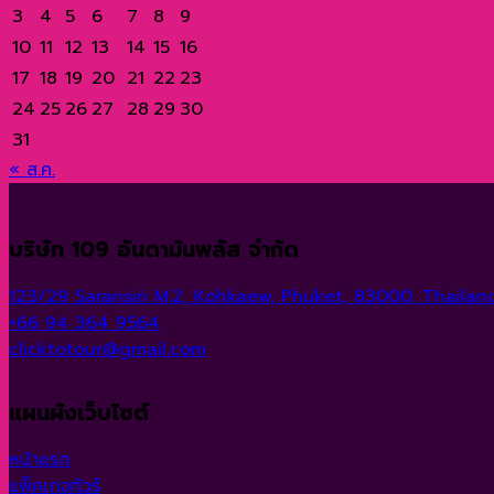
มากมาย!
สุ
ทั่ว
3
4
5
6
7
8
9
ราษฎ์
โลก
10
11
12
13
14
15
16
ธานี
17
18
19
20
21
22
23
24
25
26
27
28
29
30
31
« ส.ค.
บริษัท 109 อันดามันพลัส จำกัด
123/29 Saransiri M.2, Kohkaew, Phuket, 83000, Thailand
+66 94 364 9564
clicktotour@gmail.com
แผนผังเว็บไซต์
หน้าแรก
แพ็คเกจทัวร์