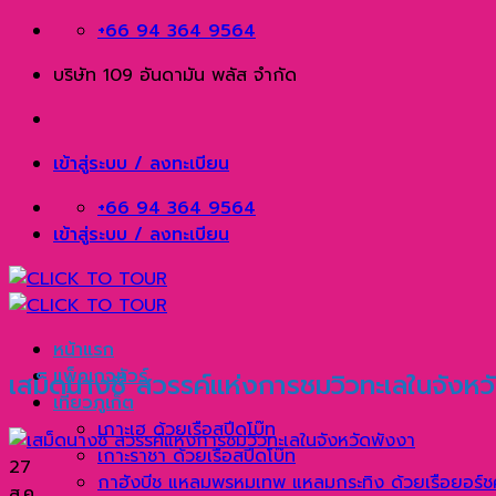
Skip
+66 94 364 9564
to
บริษัท 109 อันดามัน พลัส จำกัด
content
เข้าสู่ระบบ / ลงทะเบียน
+66 94 364 9564
เข้าสู่ระบบ / ลงทะเบียน
หน้าแรก
แพ็คเกจทัวร์
เสม็ดนางชี สวรรค์แห่งการชมวิวทะเลในจังหว
เที่ยวภูเก็ต
เกาะเฮ ด้วยเรือสปีดโบ๊ท
เกาะราชา ด้วยเรือสปีดโบ๊ท
27
กาฮังบีช แหลมพรหมเทพ แหลมกระทิง ด้วยเรือยอร์ช
ส.ค.