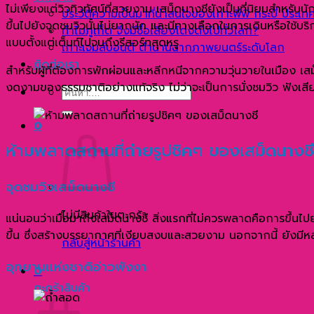
ไม่เพียงแต่วิวทิวทัศน์ที่สวยงาม เสม็ดนางชียังเป็นที่นิยมสำหรั
ประวัติความเป็นมาที่น่าสนใจของเกาะพีพี กระบี่ ประเ
ขึ้นไปยังจุดชมวิวนั้นไม่ยากนัก และมีทางเลือกในการเดินหรือใช้
ทำไมภูเก็ต จึงมีชื่อเสียงโด่งดังไปทั่วโลก?
แบบตั้งแต่เต็นท์ไปจนถึงรีสอร์ทสุดหรู
เกาะเจมส์บอนด์ ตำนานฉากภาพยนตร์ระดับโลก
ติดต่อเรา
สำหรับผู้ที่ต้องการพักผ่อนและหลีกหนีจากความวุ่นวายในเมือง เสม็
งดงามของธรรมชาติอย่างแท้จริง ไม่ว่าจะเป็นการนั่งชมวิว ฟังเสีย
ค้นหา:
0
ห้ามพลาดสถานที่ถ่ายรูปชิคๆ ของเสม็ดนางชี
จุดชมวิวเสม็ดนางชี
ไม่มีสินค้าในตะกร้า
แน่นอนว่าเมื่อมาถึงเสม็ดนางชี สิ่งแรกที่ไม่ควรพลาดคือการขึ้นไปย
ขึ้น ซึ่งสร้างบรรยากาศที่เงียบสงบและสวยงาม นอกจากนี้ ยังมีหล
กลับสู่หน้าร้านค้า
อุทยานแห่งชาติอ่าวพังงา
0
ตะกร้าสินค้า