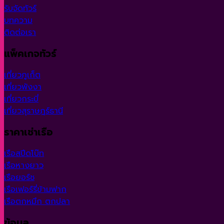
รับจัดทัวร์
บทความ
ติดต่อเรา
แพ็คเกจทัวร์
เที่ยวภูเก็ต
เที่ยวพังงา
เที่ยวกระบี่
เที่ยวสุราษฎร์ธานี
ราคาเช่าเรือ
เรือสปีดโบ๊ท
เรือหางยาว
เรือยอร์ช
เรือเฟอร์รี่ข้ามฟาก
เรือตกหมึก ตกปลา
ข้อมูล