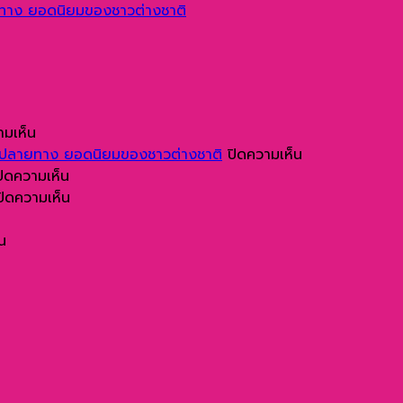
ทาง ยอดนิยมของชาวต่างชาติ
บน
ามเห็น
เสม็ด
บน
ยปลายทาง ยอดนิยมของชาวต่างชาติ
ปิดความเห็น
นางชี
บน
สวน
ปิดความเห็น
สวรรค์
ทำไม
บน
น้ำ
ปิดความเห็น
แห่ง
เรือ
ประวัติ
Andamanda
ม
บน
การ
ยอร์ช
ความ
Phuket
น
็ต
เกาะ
ชม
นิยม
เป็น
สถาน
เจมส์
วิว
ใช้
มา
ที่
บอนด์
ทะเลใน
เป็น
ที่
ท่อง
ง
ตำนาน
จังหวัด
พาหนะ
น่า
เที่ยว
ฉาก
พังงา
ใน
สนใจ
จุด
ภาพยนตร์
การ
ของ
หมาย
ระดับ
เดิน
เกาะ
ปลาย