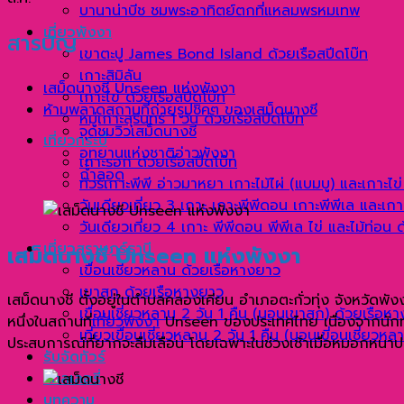
บานาน่าบีช ชมพระอาทิตย์ตกที่แหลมพรหมเทพ
เที่ยวพังงา
สารบัญ
เขาตะปู James Bond Island ด้วยเรือสปีดโบ๊ท
เกาะสิมิลัน
เสม็ดนางชี Unseen แห่งพังงา
เกาะไข่ ด้วยเรือสปีดโบ๊ท
ห้ามพลาดสถานที่ถ่ายรูปชิคๆ ของเสม็ดนางชี
หมู่เกาะสุรินทร์ 1 วัน ด้วยเรือสปีดโบ๊ท
จุดชมวิวเสม็ดนางชี
เที่ยวกระบี่
อุทยานแห่งชาติอ่าวพังงา
เกาะรอก ด้วยเรือสปีดโบ๊ท
ถ้ำลอด
ทัวร์เกาะพีพี อ่าวมาหยา เกาะไม้ไผ่ (แบมบู) และเกาะไข
วันเดียวเที่ยว 3 เกาะ เกาะพีพีดอน เกาะพีพีเล และเกาะ
วันเดียวเที่ยว 4 เกาะ พีพีดอน พีพีเล ไข่ และไม้ท่อน 
เที่ยวสุราษฎร์ธานี
เสม็ดนางชี Unseen แห่งพังงา
เขื่อนเชี่ยวหลาน ด้วยเรือหางยาว
เขาสก ด้วยเรือหางยาว
เสม็ดนางชี ตั้งอยู่ในตำบลคลองเคียน อำเภอตะกั่วทุ่ง จังหวัดพังงา 
เขื่อนเชี่ยวหลาน 2 วัน 1 คืน (นอนเขาสก) ด้วยเรือห
หนึ่งในสถานที่
เที่ยวพังงา
Unseen ของประเทศไทย เนื่องจากนักท่อง
เที่ยวเขื่อนเชี่ยวหลาน 2 วัน 1 คืน (นอนเขี่อนเชี่ยวห
ประสบการณ์ที่ยากจะลืมเลือน โดยเฉพาะในช่วงเช้าเมื่อหมอกหนาป
รับจัดทัวร์
แกลเลอรี่
บทความ