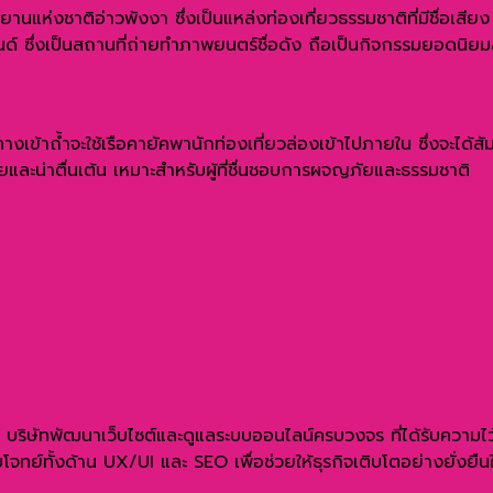
ห่งชาติอ่าวพังงา ซึ่งเป็นแหล่งท่องเที่ยวธรรมชาติที่มีชื่อเสียง อุ
นด์ ซึ่งเป็นสถานที่ถ่ายทำภาพยนตร์ชื่อดัง ถือเป็นกิจกรรมยอดนิยม
นทางเข้าถ้ำจะใช้เรือคายัคพานักท่องเที่ยวล่องเข้าไปภายใน ซึ่งจะ
ยและน่าตื่นเต้น เหมาะสำหรับผู้ที่ชื่นชอบการผจญภัยและธรรมชาติ
จำกัด บริษัทพัฒนาเว็บไซต์และดูแลระบบออนไลน์ครบวงจร ที่ได้รับควา
จทย์ทั้งด้าน UX/UI และ SEO เพื่อช่วยให้ธุรกิจเติบโตอย่างยั่งยื