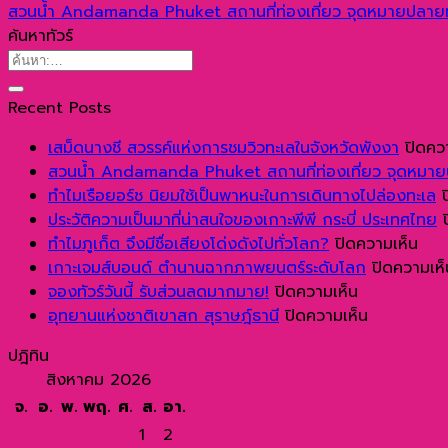
สวนน้ำ Andamanda Phuket สถานที่ท่องเที่ยว จุดหมายปลาย
ค้นหาทัวร์
Recent Posts
เสม็ดนางชี สวรรค์แห่งการชมวิวทะเลในจังหวัดพังงา
ปิดคว
สวนน้ำ Andamanda Phuket สถานที่ท่องเที่ยว จุดหมา
ทำไมเรือยอร์ช นิยมใช้เป็นพาหนะในการเดินทางไปล่องทะเล
ประวัติความเป็นมาที่น่าสนใจของเกาะพีพี กระบี่ ประเทศไทย
บน
ทำไมภูเก็ต จึงมีชื่อเสียงโด่งดังไปทั่วโลก?
ปิดความเห็น
ทำไ
เกาะเจมส์บอนด์ ตำนานฉากภาพยนตร์ระดับโลก
ปิดความเห็
บน
ภูเก
จองทัวร์วันนี้ รับส่วนลดมากมาย!
ปิดความเห็น
จอง
บน
จึง
อุทยานแห่งชาติเขาสก สุราษฎ์ธานี
ปิดความเห็น
ทัวร์
อุทยาน
มีชื่อ
ปฎิทิน
วัน
แห่ง
เสีย
สิงหาคม 2026
นี้
ชาติ
โด่ง
จ.
อ.
พ.
พฤ.
ศ.
ส.
อา.
รับ
เขา
ดัง
1
2
ส่วนลด
สก
ไป