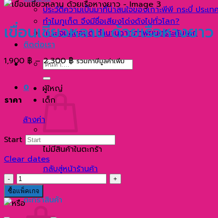
ประวัติความเป็นมาที่น่าสนใจของเกาะพีพี กระบี่ ประเ
ทำไมภูเก็ต จึงมีชื่อเสียงโด่งดังไปทั่วโลก?
เขื่อนเชี่ยวหลาน ด้วยเรือหางยาว
เกาะเจมส์บอนด์ ตำนานฉากภาพยนตร์ระดับโลก
ติดต่อเรา
Price
1,900
฿
–
2,300
฿
รวมภาษีมูลค่าเพิ่ม
ค้นหา:
range:
1,900 ฿
0
ผู้ใหญ่
through
ราคา
เด็ก
2,300 ฿
ล้างค่า
Start
ไม่มีสินค้าในตะกร้า
Clear dates
กลับสู่หน้าร้านค้า
จำนวน
0
เขื่อน
ซื้อแพ็คเกจ
ตะกร้าสินค้า
เชี่ยว
หลาน