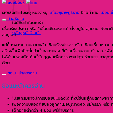
ด้วย
เรือ
รหัสสินค้า:
ไม่ระบุ
หมวดหมู่:
เที่ยวสุราษฎร์ธานี
ป้ายกำกับ:
เขื่อนเ
หางยาว
คำอธิบาย
ชิ้น
ไม่มีสินค้าในตะกร้า
เขื่อนรัชชประภา หรือ “เขื่อนเชี่ยวหลาน” ตั้งอยู่ใน อุทยานแห่ง
กลับสู่หน้าร้านค้า
สมบูรณ์
แต่นอกจากความสวยแล้ว เขื่อนรัชชประภา หรือ เขื่อนเชี่ยวหลาน ย
สร้างขึ้นเพื่อปิดกั้นลำน้ำคลองแสง ที่บ้านเชี่ยวหลาน ตำบลเขาพั
ไฟฟ้า แหล่งกักเก็บน้ำในฤดูฝนเพื่อการเพาะปลูก ช่วยบรรเอาอุทกภัย 
ด้วย
ข้อแนะนำควรอ่าน
ข้อแนะนำควรอ่าน
โปรแกรมอาจมีการเปลี่ยนแปลงได้ ทั้งนี้ขึ้นอยู่กับสภาพอาก
เพี่อความปลอดภัยของลูกค้าไม่อนุญาตหญิงมีครรภ์ หรือ ทารกที
เด็กอายุต่ำกว่า 4 ขวบ ฟรีค่าบริการ