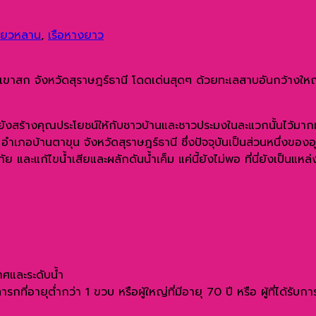
ชี่ยวหลาน
,
เรือหางยาว
ชาติเขาสก จังหวัดสุราษฎร์ธานี โดดเด่นสุดๆ ด้วยทะเลสาบอันกว้างให
ังสร้างคุณประโยชน์ให้กับชาวบ้านและชาวประมงในละแวกนั้นไว้มากมา
ง อำเภอบ้านตาขุน จังหวัดสุราษฎร์ธานี ซึ่งปัจจุบันเป็นส่วนหนึ่ง
และแก้ไขน้ำเสียและผลักดันน้ำเค็ม แค่นี้ยังไม่พอ ที่นี่ยังเป็นแหล่
าศและระดับน้ำ
่อายุต่ำกว่า 1 ขวบ หรือผู้ใหญ่ที่มีอายุ 70 ปี หรือ ผู้ที่ได้รับก