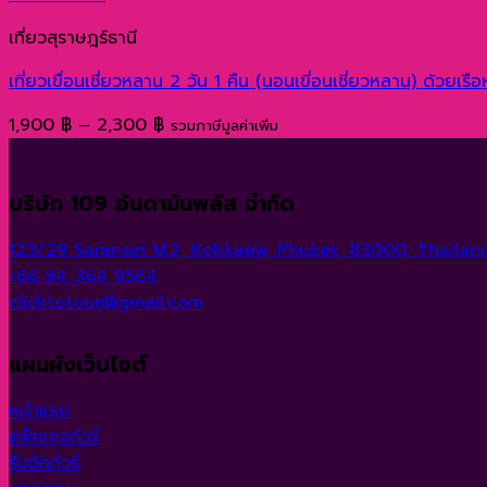
through
เที่ยวสุราษฎร์ธานี
2,300 ฿
เที่ยวเขื่อนเชี่ยวหลาน 2 วัน 1 คืน (นอนเขี่อนเชี่ยวหลาน) ด้วยเร
Price
1,900
฿
–
2,300
฿
รวมภาษีมูลค่าเพิ่ม
range:
1,900 ฿
บริษัท 109 อันดามันพลัส จำกัด
through
2,300 ฿
123/29 Saransiri M.2, Kohkaew, Phuket, 83000, Thailand
+66 94 364 9564
clicktotour@gmail.com
แผนผังเว็บไซต์
หน้าแรก
แพ็คเกจทัวร์
รับจัดทัวร์