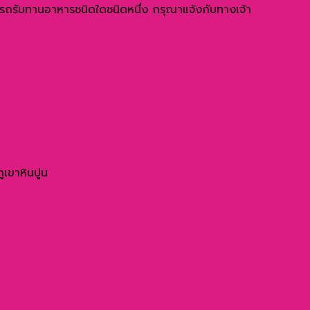
มารถรับทานอาหารชนิดใดชนิดหนึ่ง กรุณาแจ้งกับทางเจ้า
ูเขาหินปูน