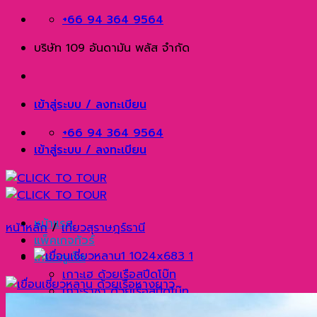
Skip
+66 94 364 9564
to
บริษัท 109 อันดามัน พลัส จำกัด
content
เข้าสู่ระบบ / ลงทะเบียน
+66 94 364 9564
เข้าสู่ระบบ / ลงทะเบียน
หน้าแรก
หน้าหลัก
/
เที่ยวสุราษฎร์ธานี
แพ็คเกจทัวร์
เที่ยวภูเก็ต
เกาะเฮ ด้วยเรือสปีดโบ๊ท
เกาะราชา ด้วยเรือสปีดโบ๊ท
กาฮังบีช แหลมพรหมเทพ แหลมกระทิง ด้วยเรือยอร์ช