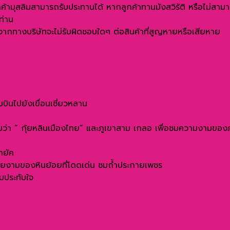
กค้ามุสลิมสามารถรับประทานได้ หากลูกค้าทานมังสวิรัติ หรือไม่สา
ท่าน
องจากทางบริษัทจะไม่รับผิดชอบใดๆ ต่อสินค้าที่สูญหายหรือเสียหาย
ินไปยังเขื่อนเชี่ยวหลาน
ามว่า “ กุ้ยหลินเมืองไทย” และภูเขาสาม เกลอ เพื่อชมความงามของภ
ายัค
สวยงามของหินย้อยที่โดดเด่น ชมถ้ำประกายเพชร
มประทับใจ