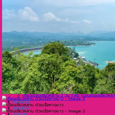
บานาน่าบีช ชมพระอาทิตย์ตกที่แหลมพรหมเทพ
เที่ยวพังงา
เขาตะปู James Bond Island ด้วยเรือสปีดโบ๊ท
เกาะสิมิลัน
เกาะไข่ ด้วยเรือสปีดโบ๊ท
หมู่เกาะสุรินทร์ 1 วัน ด้วยเรือสปีดโบ๊ท
เที่ยวกระบี่
เกาะรอก ด้วยเรือสปีดโบ๊ท
ทัวร์เกาะพีพี อ่าวมาหยา เกาะไม้ไผ่ (แบมบู) และเกาะไข
วันเดียวเที่ยว 3 เกาะ เกาะพีพีดอน เกาะพีพีเล และเกาะ
วันเดียวเที่ยว 4 เกาะ พีพีดอน พีพีเล ไข่ และไม้ท่อน 
เที่ยวสุราษฎร์ธานี
เขื่อนเชี่ยวหลาน ด้วยเรือหางยาว
เขาสก ด้วยเรือหางยาว
เขื่อนเชี่ยวหลาน 2 วัน 1 คืน (นอนเขาสก) ด้วยเรือห
เที่ยวเขื่อนเชี่ยวหลาน 2 วัน 1 คืน (นอนเขี่อนเชี่ยวห
รับจัดทัวร์
แกลเลอรี่
บทความ