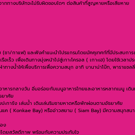
องจากทางบริษัทจะไม่รับผิดชอบใดๆ ต่อสินค้าที่สูญหายหรือเสียหาย
ดื่ม (ชา/กาแฟ) และฟังคำแนะนำโปรแกรมโดยมัคคุเทศก์ที่มีประสบการ
เร็ว เพื่อเดินทางมุ่งหน้าไปสู่เกาะโครอล ( เกาะเฮ) โดยใช้เวลาป
างน้ำให้เพื่อบริการเพื่อความสนุก อาทิ บานาน่าโบ๊ท, พาราแซลลิ่ง,
านอาหารกลางวัน อิ่มอร่อยกับเมนูอาหารไทยและอาหารหลากเมนู เดิ
ธยาศัย
มปะการัง เล่นน้ำ เดินเล่นริมชายหาดหรือพักผ่อนตามอัธยาศัย
นแค ( Konkae Bay) หรืออ่าวสยาม ( Siam Bay) มีความสนุกสนานเ
ลอง
่านโดยสวัสดีภาพ พร้อมกับความประทับใจ