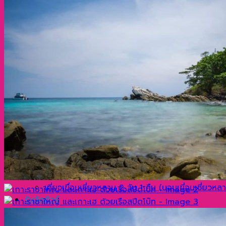
บานาน่าบีช ชมพระอาทิตย์ตกที่แหลมพรหมเทพ
เที่ยวพังงา
เขาตะปู James Bond Island ด้วยเรือสปีดโบ๊ท
เกาะสิมิลัน
เกาะไข่ ด้วยเรือสปีดโบ๊ท
หมู่เกาะสุรินทร์ 1 วัน ด้วยเรือสปีดโบ๊ท
เที่ยวกระบี่
เกาะรอก ด้วยเรือสปีดโบ๊ท
ทัวร์เกาะพีพี อ่าวมาหยา เกาะไม้ไผ่ (แบมบู) และเกาะไข
วันเดียวเที่ยว 3 เกาะ เกาะพีพีดอน เกาะพีพีเล และเกาะ
วันเดียวเที่ยว 4 เกาะ พีพีดอน พีพีเล ไข่ และไม้ท่อน 
เที่ยวสุราษฎร์ธานี
เขื่อนเชี่ยวหลาน ด้วยเรือหางยาว
เขาสก ด้วยเรือหางยาว
เขื่อนเชี่ยวหลาน 2 วัน 1 คืน (นอนเขาสก) ด้วยเรือห
เที่ยวเขื่อนเชี่ยวหลาน 2 วัน 1 คืน (นอนเขี่อนเชี่ยวห
รับจัดทัวร์
แกลเลอรี่
บทความ