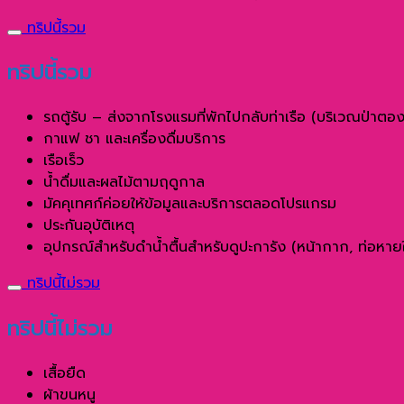
ทริปนี้รวม
ทริปนี้รวม
รถตู้รับ – ส่งจากโรงแรมที่พักไปกลับท่าเรือ (บริเวณป่าตอง
กาแฟ ชา และเครื่องดื่มบริการ
เรือเร็ว
น้ำดื่มและผลไม้ตามฤดูกาล
มัคคุเทศก์ค่อยให้ข้อมูลและบริการตลอดโปรแกรม
ประกันอุบัติเหตุ
อุปกรณ์สำหรับดำน้ำตื้นสำหรับดูปะการัง (หน้ากาก, ท่อหายใจ
ทริปนี้ไม่รวม
ทริปนี้ไม่รวม
เสื้อยืด
ผ้าขนหนู