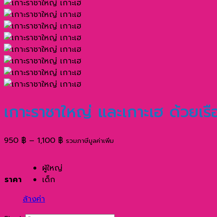
เกาะราชาใหญ่ และเกาะเฮ ด้วยเรื
Price
950
฿
–
1,100
฿
รวมภาษีมูลค่าเพิ่ม
range:
950 ฿
ผู้ใหญ่
through
ราคา
เด็ก
1,100 ฿
ล้างค่า