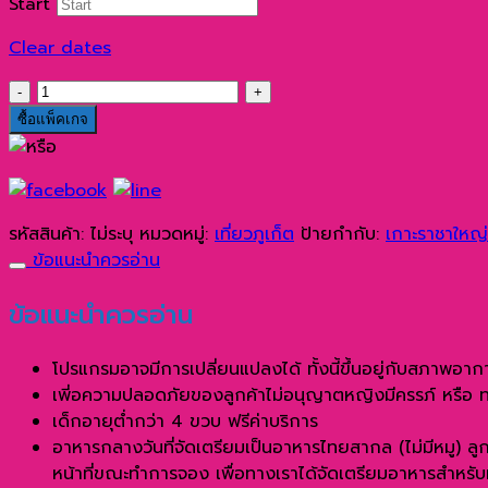
Start
Clear dates
จำนวน
เกาะ
ซื้อแพ็คเกจ
ราชา
ใหญ่
และ
เกาะ
รหัสสินค้า:
ไม่ระบุ
หมวดหมู่:
เที่ยวภูเก็ต
ป้ายกำกับ:
เกาะราชาใหญ่
เฮ
ข้อแนะนำควรอ่าน
ด้วย
เรือ
ข้อแนะนำควรอ่าน
ส
ปีด
โปรแกรมอาจมีการเปลี่ยนแปลงได้ ทั้งนี้ขึ้นอยู่กับสภาพอาก
โบ๊ท
เพี่อความปลอดภัยของลูกค้าไม่อนุญาตหญิงมีครรภ์ หรือ ทารกที
ชิ้น
เด็กอายุต่ำกว่า 4 ขวบ ฟรีค่าบริการ
อาหารกลางวันที่จัดเตรียมเป็นอาหารไทยสากล (ไม่มีหมู) ลู
หน้าที่ขณะทำการจอง เพื่อทางเราได้จัดเตรียมอาหารสำหรับ