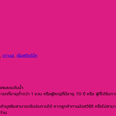
,
เกาะเฮ
,
เรือสปีดโบ๊ท
าศและระดับน้ำ
่อายุต่ำกว่า 1 ขวบ หรือผู้ใหญ่ที่มีอายุ 70 ปี หรือ ผู้ที่ได้รับก
กค้ามุสลิมสามารถรับประทานได้ หากลูกค้าทานมังสวิรัติ หรือไม่สา
ท่าน