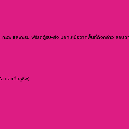
 กะตะ และกะรน ฟรีรถตู้รับ-ส่ง นอกเหนือจากพื้นที่ดังกล่าว สอบถาม
 และเสื้อชูชีพ)