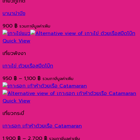
เที่ยวภูเก็ต
บานาน่าบีช
900
฿
รวมภาษีมูลค่าเพิ่ม
Quick View
เที่ยวพังงา
เกาะไข่ ด้วยเรือสปีดโบ๊ท
Price
950
฿
–
1,100
฿
รวมภาษีมูลค่าเพิ่ม
range:
950 ฿
through
Quick View
1,100 ฿
เที่ยวกระบี่
เกาะรอก เก้าห้าด้วยเรือ Catamaran
Price
1,900
฿
–
2,700
฿
รวมภาษีมูลค่าเพิ่ม