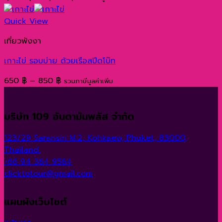
range:
1,900 ฿
Quick View
through
เที่ยวพังงา
2,700 ฿
เกาะไข่ รอบบ่าย ด้วยเรือสปีดโบ๊ท
Price
650
฿
–
850
฿
รวมภาษีมูลค่าเพิ่ม
range:
650 ฿
บริษัท 109 อันดามันพลัส จำกัด
through
850 ฿
123/29 Saransiri M.2, Kohkaew, Phuket, 83000,
Thailand.
+66 94 364 9564
clicktotour@gmail.com
แผนผังเว็บไซต์