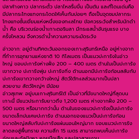
ปลาค้างคาว ปลากระตั้ว ปลาไหลริ้บบิ้น เป็นต้น และที่โดนเด่นคือ
มีปลากระโทงแทงกระโดดให้เห็นกันบ่อยๆ ถือเป็นจุดชมปลากระ
โทงแทงชั้นเยี่ยมแห่งหนึ่งของทะเลไทย ข้อควรระวังสำหรับนักดำ
น้ำ คือ บริเวณร่องน้ำเกาะตอรินลา มีกระแสน้ำอันรุนแรง บาง
ครั้งไหลวน จึงควรดำน้ำความความระมัดระวัง
อ่าวจาก: อยู่ด้านทิศตะวันออกของเกาะสุรินทร์เหนือ อยู่ห่างจาก
ที่ทำการอุทยานแห่งชาติ 10 กิโลเมตร เป็นแนวปะการังในอ่าว
ใหญ่ ขอบปะการังห่างฝั่ง 200 – 400 เมตร ด้านในเป็นปะการัง
เขากวาง ปะการังพุ่ม ปะการังกิ่ง ด้านนอกมีปะการังก้อนสลับกับ
ปะการังเขากวางกว้างใหญ่ สัตว์ใต้ทะเลส่วนมากเป็นปลา
สวยงาม สัตว์ใหญ่ๆ มีน้อย
อ่าวสุเทพ: อยู่บนเกาะสุรินทร์ใต้ เป็นอ่าวที่มีขนาดใหญ่ที่สุดบน
เกาะนี้ มีแนวประการับยาวถึง 1,200 เมตร ห่างจากฝั่ง 200 –
500 เมตร หรือมากกว่านั้น ด้านในของแนวปะการังเป็นปะการัง
ขนาดเล็กปนเศษปะการัง ด้านนอกของแนวเป็นปะการังก้อน
ขนาดใหญ่สลับกับปะการังแผ่นนอนใหญ่มาก ขอบแนวปะการรัง
ลาดลงสู่พื้นทราย ความลึก 15 เมตร สามารถพบเห็นปะการัง
อ่อนและกัลปังหา หอยมือเสือ และปลาสวยงาม