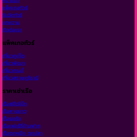
หน้าแรก
แพ็คเกจทัวร์
รับจัดทัวร์
บทความ
ติดต่อเรา
แพ็คเกจทัวร์
เที่ยวภูเก็ต
เที่ยวพังงา
เที่ยวกระบี่
เที่ยวสุราษฎร์ธานี
ราคาเช่าเรือ
เรือสปีดโบ๊ท
เรือหางยาว
เรือยอร์ช
เรือเฟอร์รี่ข้ามฟาก
เรือตกหมึก ตกปลา