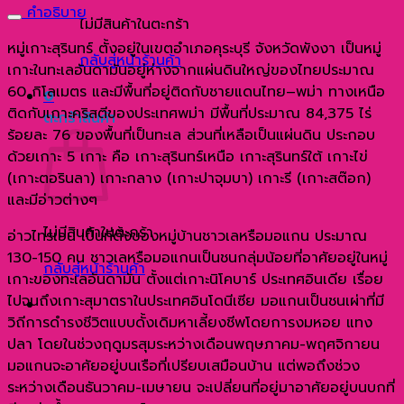
คืน
คำอธิบาย
ด้วย
ไม่มีสินค้าในตะกร้า
เรือ
หมู่เกาะสุรินทร์ ตั้งอยู่ในเขตอำเภอคุระบุรี จังหวัดพังงา เป็นหมู่
กลับสู่หน้าร้านค้า
ส
เกาะในทะเลอันดามันอยู่ห่างจากแผ่นดินใหญ่ของไทยประมาณ
ปีด
60 กิโลเมตร และมีพื้นที่อยู่ติดกับชายแดนไทย–พม่า ทางเหนือ
0
โบ๊ท
ติดกับเกาะคริสตีของประเทศพม่า มีพื้นที่ประมาณ 84,375 ไร่
ตะกร้าสินค้า
ชิ้น
ร้อยละ 76 ของพื้นที่เป็นทะเล ส่วนที่เหลือเป็นแผ่นดิน ประกอบ
ด้วยเกาะ 5 เกาะ คือ เกาะสุรินทร์เหนือ เกาะสุรินทร์ใต้ เกาะไข่
(เกาะตอรินลา) เกาะกลาง (เกาะปาจุมบา) เกาะรี (เกาะสต๊อก)
และมีอ่าวต่างๆ
ไม่มีสินค้าในตะกร้า
อ่าวไทรเอน เป็นที่ตั้งของหมู่บ้านชาวเลหรือมอแกน ประมาณ
130-150 คน ชาวเลหรือมอแกนเป็นชนกลุ่มน้อยที่อาศัยอยู่ในหมู่
กลับสู่หน้าร้านค้า
เกาะของทะเลอันดามัน ตั้งแต่เกาะนิโคบาร์ ประเทศอินเดีย เรื่อย
ไปจนถึงเกาะสุมาตราในประเทศอินโดนีเซีย มอแกนเป็นชนเผ่าที่มี
วิถีการดำรงชีวิตแบบดั้งเดิมหาเลี้ยงชีพโดยการงมหอย แทง
ปลา โดยในช่วงฤดูมรสุมระหว่างเดือนพฤษภาคม-พฤศจิกายน
มอแกนจะอาศัยอยู่บนเรือที่เปรียบเสมือนบ้าน แต่พอถึงช่วง
ระหว่างเดือนธันวาคม-เมษายน จะเปลี่ยนที่อยู่มาอาศัยอยู่บนบกที่