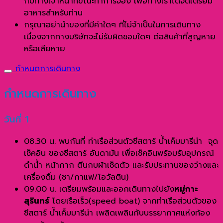
กับทางเจ้าหน้าที่ขณะทำการจอง เพื่อทางเราได้จัดเตรียม
อาหารสำหรับท่าน
กรุณาอย่านำของที่มีค่าใดๆ ที่ไม่จำเป็นในการเดินทาง
เนื่องจากทางบริษัทจะไม่รับผิดชอบใดๆ ต่อสินค้าที่สูญหาย
หรือเสียหาย
กำหนดการเดินทาง
กำหนดการเดินทาง
วันที่ 1
08.30 น. พบกันที่ ท่าเรือส่วนตัวซีสตาร์ น้ำเค็มมารีน่า จุด
เช็คอิน ของซีสตาร์ อันดามัน เพื่อเช็คอินพร้อมรับอุปกรณ์
ดำน้ำ หน้ากาก ตีนกบผ้าเช็ดตัว และรับประทานของว่างและ
เครื่องดื่ม (ชา/กาแฟ/โอวัลติน)
09.00 น. เตรียมพร้อมและออกเดินทางไปยัง
หมู่กาะ
สุรินทร์
โดยเรือเร็ว(speed boat) จากท่าเรือส่วนตัวของ
ซีสตาร์ น้ำเค็มมารีน่า เพลิดเพลินกับบรรยากาศแห่งท้อง