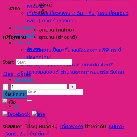
3,900 ฿
ผู้ใหญ่
หางยาว
ราคา
through
เด็ก
เที่ยวเขื่อนเชี่ยวหลาน 2 วัน 1 คืน (นอนเขี่อนเชี่ยว
6,800 ฿
หลาน) ด้วยเรือหางยาว
รับจัดทัวร์
อุทยาน (คนไทย)
แกลเลอรี่
เข้าอุทยาน
อุทยาน (ต่างชาติ)
บทความ
ล้างค่า
ประวัติความเป็นมาที่น่าสนใจของเกาะพีพี กระบี่
ประเทศไทย
Start
ทำไมภูเก็ต จึงมีชื่อเสียงโด่งดังไปทั่วโลก?
เกาะเจมส์บอนด์ ตำนานฉากภาพยนตร์ระดับโลก
Clear dates
ติดต่อเรา
จำนวน
ค้นหา:
หมู่
ซื้อแพ็คเกจ
เกาะ
0
สุรินทร์
3
วัน
รหัสสินค้า:
ไม่ระบุ
หมวดหมู่:
เที่ยวพังงา
ป้ายกำกับ:
หมู่เกาะ
2
สุรินทร์
,
เรือสปีดโบ๊ท