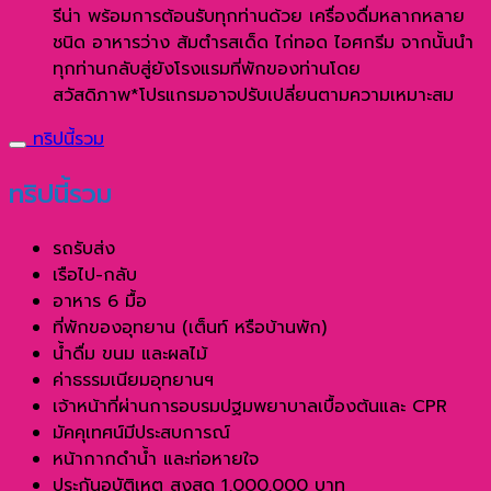
รีน่า พร้อมการต้อนรับทุกท่านด้วย เครื่องดื่มหลากหลาย
ชนิด อาหารว่าง ส้มตำรสเด็ด ไก่ทอด ไอศกรีม จากนั้นนำ
ทุกท่านกลับสู่ยังโรงแรมที่พักของท่านโดย
สวัสดิภาพ*โปรแกรมอาจปรับเปลี่ยนตามความเหมาะสม
ทริปนี้รวม
ทริปนี้รวม
รถรับส่ง
เรือไป-กลับ
อาหาร 6 มื้อ
ที่พักของอุทยาน (เต็นท์ หรือบ้านพัก)
น้ำดื่ม ขนม และผลไม้
ค่าธรรมเนียมอุทยานฯ
เจ้าหน้าที่ผ่านการอบรมปฐมพยาบาลเบื้องต้นและ CPR
มัคคุเทศน์มีประสบการณ์
หน้ากากดำน้ำ และท่อหายใจ
ประกันอุบัติเหตุ สูงสุด 1,000,000 บาท