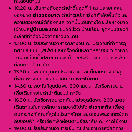
ทะเลอันดามัน
10.20 น. เดินทางถึงจุดดำน้ำตื้นจุดที่ 1 ณ ปลายแหลม
ช่องขาด
อ่าวช่องขาด
ดำน้ำชมปะการังที่กำลังฟื้นตัวและ
ความสวยงามใต้ท้องทะเล จากนั้นเดินทางโดยเรือหางยาว
เข้าชม
หมู่บ้านมอแกน
ชมวิถีชีวิต บ้านเรือน อุดหนุนของที่
ระลึกที่ทำด้วยมือจากชาวมอแกน
12.00 น. รับประทานอาหารกลางวัน ณ บริเวณที่ทำการอุ
ทยานฯ แบบบุฟเฟ่ต์ และเครื่องดื่มหลากหลายชนิด อาหาร
ว่าง มะม่วงน้ำปลาหวานรสเด็ด หลังรับประทานอาหารพัก
ผ่อนตามอัธยาศัย
13.30 น. พบมัคคุเทศก์ประจำเกาะ และเก็บสัมภาระเข้าสู่
ที่พัก พักผ่อนตามอัธยาศัย ณ
หาดไม้งาม
14.30 น. พบกันที่จุดนัดพบ 200 เมตร นั่งเรือหางยาว
เพื่อเดินทางไปดำน้ำตื้นชมปะการัง
16.30 น. นั่งเรือหางยาวกลับมายังจุดนัดพบ 200 เมตร
เดินตามเส้นทางศึกษาธรรมชาติไปยัง
อ่าวกระทิง
เพื่อดู
ต้นกระทิงที่ใหญ่ที่สุดในประเทศไทยและรอชมพระอาทิตย์ตก
ลับขอบฟ้า หรือเลือกพักผ่อนตามอัธยาศัย ณ หาดไม้งาม
19.00 น. รับประทานอาหารเย็น ณ ร้านอาหารสวัสดิการ