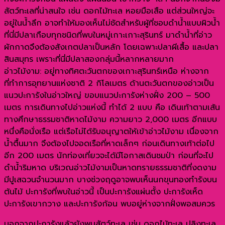
สัตว์ทะเลที่น่าสนใจ เช่น ดอกไม้ทะเล หอยมือเสือ แต่ส่วนใหญ่จะ
อยู่ในน้ำลึก อาจทำให้มองเห็นไม่ชัดสำหรับผู้ที่ชอบดำน้ำแบบผิวน้ำ
ที่นี่มีปลาเกือบทุกชนิดที่พบในหมู่เกาะเกาะสุรินทร์ มาดำน้ำที่อ่าว
ผักกาดจึงต้องสังเกตปลาเป็นหลัก โดยเฉพาะปลาผีเสื้อ และปลา
สินสมุทร เพราะที่นี่มีปลาสองกลุ่มนี้หลากหลายมาก
อ่าวไม้งาม: อยู่ทางทิศตะวันตกของเกาะสุรินทร์เหนือ ห่างจาก
ที่ทำการอุทยานแห่งชาติ 2 กิโลเมตร ด้านตะวันตกของอ่าวเป็น
แนวปะการังในอ่าวใหญ่ ขอบแนวปะการังห่างฝั่ง 200 – 500
เมตร การเดินทางไปอ่าวแห่งนี้ ทำได้ 2 แบบ คือ เดินเท้าตามเส้น
ทางศึกษาธรรมชาติหาดไม้งาม ความยาว 2,000 เมตร อีกแบบ
หนึ่งคือนั่งเรือ แต่เรือไม่ได้รับอนุญาตให้เข้าอ่าวไม้งาม เนื่องจาก
น้ำตื้นมาก จึงต้องไปจอดเรือที่หาดเล็กๆ ก่อนเดินทางเท้าต่อไป
อีก 200 เมตร นักท่องเที่ยวจะได้มีโอกาสเดินชมป่า ก่อนที่จะไป
ดำน้ำริมหาด บริเวณอ่าวไม้งามเป็นหาดทรายธรรมชาติที่งดงาม
มีปูเสฉวนจำนวนมาก บางช่วงฤดูอาจพบเห็นนกขุนทองทำรังบน
ต้นไม้ ปะการังที่พบในอ่าวนี้ เป็นปะการังแผ่นตั้ง ปะการังเห็ด
ปะการังเขากวาง และปะการังก้อน พบอยู่ห่างจากฝั่งพอสมควร
นอกจากปะการังแล้วยังพบสัตว์ทะเล เช่น ดอกไม้ทะเล ปลิงทะเล