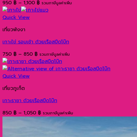
Price
950
฿
–
1,100
฿
รวมภาษีมูลค่าเพิ่ม
range:
950 ฿
Quick View
through
เที่ยวพังงา
1,100 ฿
เกาะไข่ รอบเช้า ด้วยเรือสปีดโบ๊ท
Price
750
฿
–
850
฿
รวมภาษีมูลค่าเพิ่ม
range:
750 ฿
through
Quick View
850 ฿
เที่ยวภูเก็ต
เกาะราชา ด้วยเรือสปีดโบ๊ท
Price
850
฿
–
1,050
฿
รวมภาษีมูลค่าเพิ่ม
range:
850 ฿
through