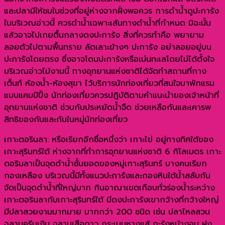
และปลามีให้ชมในช่วงที่อยู่ห่างจากฝั่งพอควร การดำน้ำดูปะการัง
ในบริเวณอ่าวนี้ ควรดำน้ำเฉพาะเส้นทางดำน้ำที่กำหนด มิฉะนั้น
แล้วอาจไปเกยตื้นกลางดงปะการัง สิ่งที่ควรทำคือ พยายาม
ลอยตัวไปตามพื้นทราย ลัดเลาะข้างๆ ปะการัง อย่าลอยอยู่บน
ปะการังโดยตรง ซึ่งอาจโดนปะการังหรือเม่นทะเลโดยไม่ได้ตั้งใจ
บริเวณอ่าวไม้งามนี้ ทางอุทยานแห่งชาติได้จัดทำสถานที่กาง
เต็นท์ ห้องน้ำ-ห้องสุขา ไว้บริการนักท่องเที่ยวที่สนใจมาพักแรม
แบบแคมป์ปิ้ง นักท่องเที่ยวควรปฎิบัติตามคำแนะนำของเจ้าหน้าที่
อุทยานแห่งชาติ ช่วบกันประหยัดน้ำจืด ช่วยเหลือกันและเคารพ
สิทธิของกันและกันในหมู่นักท่องเที่ยว
เกาะตอรินลา: หรือเรียกอีกชื่อหนึ่งว่า เกาะไข่ อยู่ทางทิศใต้ของ
เกาะสุรินทร์ใต้ ห่างจากที่ทำการอุทยานแห่งชาติ 6 กิโลเมตร เกาะ
ตอรินลาเป็นจุดดำน้ำชั้นยอดของหมู่เกาะสุรินทร์ บางคนเรียก
กองเหลือง บริเวณนี้มีทั้งแนวปะการังและกองหินใต้น้ำสลับกัน
จัดเป็นจุดดำน้ำที่ใหญ่มาก กินอาณาเขตเกือบทั่วร่องน้ำระหว่าง
เกาะตอรินลากับเกาะสุรินทร์ใต้ มีดงปะการังเขากว้างที่กว้างใหญ่
มีปลาสวยงามมากมาย มากกว่า 200 ชนิด เช่น ปลาไหลสวน
ฉลามครีบเงิน ฉลามเสือดาว กระเบนหางแส้ กะรังหน้างอน ฝูง