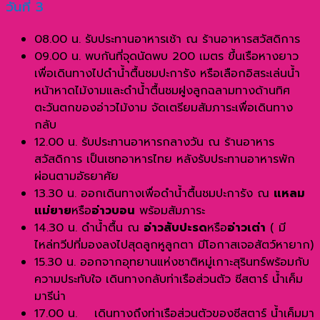
วันที่ 3
08.00 น. รับประทานอาหารเช้า ณ ร้านอาหารสวัสดิการ
09.00 น. พบกันที่จุดนัดพบ 200 เมตร ขึ้นเรือหางยาว
เพื่อเดินทางไปดำน้ำตื้นชมปะการัง หรือเลือกอิสระเล่นน้ำ
หน้าหาดไม้งามและดำน้ำตื้นชมฝูงลูกฉลามทางด้านทิศ
ตะวันตกของอ่าวไม้งาม จัดเตรียมสัมภาระเพื่อเดินทาง
กลับ
12.00 น. รับประทานอาหารกลางวัน ณ ร้านอาหาร
สวัสดิการ เป็นเซทอาหารไทย หลังรับประทานอาหารพัก
ผ่อนตามอัธยาศัย
13.30 น. ออกเดินทางเพื่อดำน้ำตื้นชมปะการัง ณ
แหลม
แม่ยาย
หรือ
อ่าวบอน
พร้อมสัมภาระ
14.30 น. ดำน้ำตื้น ณ
อ่าวสับปะรด
หรือ
อ่าวเต่า
( มี
ไหล่ทวีปที่มองลงไปสุดลูกหูลูกตา มีโอกาสเจอสัตว์หายาก)
15.30 น. ออกจากอุทยานแห่งชาติหมู่เกาะสุรินทร์พร้อมกับ
ความประทับใจ เดินทางกลับท่าเรือส่วนตัว ซีสตาร์ น้ำเค็ม
มารีน่า
17.00 น. เดินทางถึงท่าเรือส่วนตัวของซีสตาร์ น้ำเค็มมา