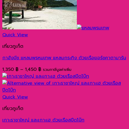
Quick View
เที่ยวภูเก็ต
กาฮังบีช แหลมพรหมเทพ แหลมกระทิง ด้วยเรือยอร์ชคาตามารัน
Price
1,350
฿
–
1,450
฿
รวมภาษีมูลค่าเพิ่ม
range:
1,350 ฿
through
1,450 ฿
Quick View
เที่ยวภูเก็ต
เกาะราชาใหญ่ และเกาะเฮ ด้วยเรือสปีดโบ๊ท