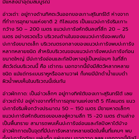
มีแหล่งน้ำอุดมสมบูรณ์
อ่าวเต่า: อยู่ทางด้านทิศตะวันออกของเกาะสุรินทร์ใต้ ห่างจาก
ที่ทำการอุทยานแห่งชาติ 2 กิโลเมตร เป็นแนวปะการังริมเกาะ
กว้าง 50 – 200 เมตร แนวปะการังหักชันลงที่ลึก 20 – 25
เมตร อย่างรวดเร็ว บริเวณด้านในของแนวปะการังจะพบกับ
ปะการังขนาดเล็ก บริเวณตรงกลางของแนวปะการังพบปะการัง
หลากหลายชนิด สำหรับบริเวณขอบแนวปะการังพบปะการังก้อน
ขนาดใหญ่ มีปะการังอ่อนและกัลปังหาอยู่เป็นหย่อมๆ ในที่ลึก
สัตว์เด่นบริเวณนี้ คือ เต่ากระ นอกจากนี้ยังมีสัตว์หลากหลาย
ชนิด แม้แต่กระเบนราหูหรือฉลามวาฬ ก็เคยมีนักดำน้ำแบบดำ
ผิวน้ำพบเห็นในบริเวณนี้เช่นกัน
อ่าวผักกาด: เป็นอ่าวเล็กๆ อยู่ทางทิศใต้ของเกาะสุรินทร์ใต้ เลย
อ่าวเต่าไป อยู่ห่างจากที่ทำการอุทยานแห่งชาติ 5 กิโลเมตร แนว
ปะการังริมฝั่งกว้างประมาณ 50 – 150 เมตร มีชายหาดเล็กๆ
แนวปะการังหักชันตรงขอบลงสู่ความลึก 15 -20 เมตร ด้านล่าง
เป็นพื้นทราย สามารถพบเห็นปะการังอ่อนและกัลปังหาได้บ้าง
อ่าวผักกาดเป็นจุดที่มีปะการังหลากหลายชนิดในพื้นที่แคบๆ พบ
ทั้งปะการังก้อน แผ่นตั้ง แผ่นนอน เขากวาง ฯลฯ นอกจากนี้ยังมี