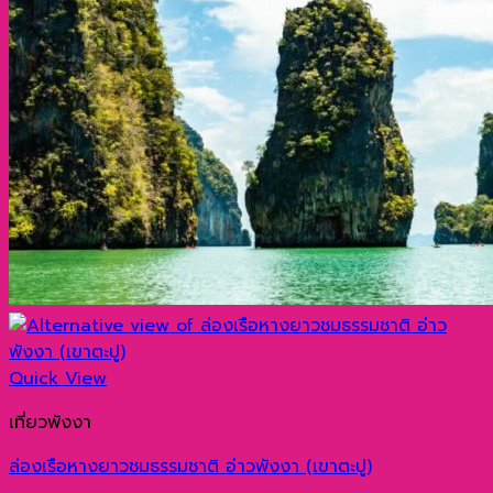
Quick View
เที่ยวพังงา
ล่องเรือหางยาวชมธรรมชาติ อ่าวพังงา (เขาตะปู)