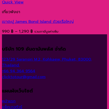
1,750 ฿
Quick View
เที่ยวพังงา
เขาตะปู James Bond Island ด้วยเรือใหญ่
Price
990
฿
–
1,290
฿
รวมภาษีมูลค่าเพิ่ม
range:
990 ฿
บริษัท 109 อันดามันพลัส จำกัด
through
1,290 ฿
123/29 Saransiri M.2, Kohkaew, Phuket, 83000,
Thailand.
+66 94 364 9564
clicktotour@gmail.com
แผนผังเว็บไซต์
หน้าแรก
แพ็คเกจทัวร์