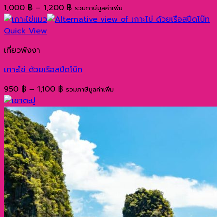
Price
1,000
฿
–
1,200
฿
รวมภาษีมูลค่าเพิ่ม
range:
1,000 ฿
Quick View
through
เที่ยวพังงา
1,200 ฿
เกาะไข่ ด้วยเรือสปีดโบ๊ท
Price
950
฿
–
1,100
฿
รวมภาษีมูลค่าเพิ่ม
range:
950 ฿
through
1,100 ฿