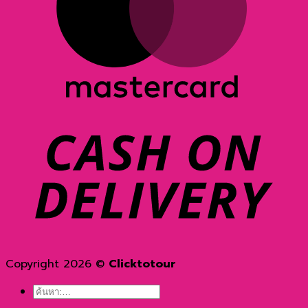
D
Copyright 2026 ©
Clicktotour
ค้นหา: