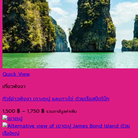
Quick View
เที่ยวพังงา
ทัวร์อ่าวพังงา เกาะตะปู และเกาะไข่ ด้วยเรือสปีดโบ๊ท
Price
1,500
฿
–
1,750
฿
รวมภาษีมูลค่าเพิ่ม
range:
1,500 ฿
through