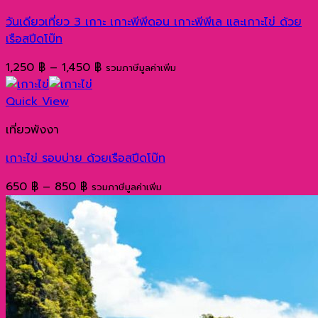
วันเดียวเที่ยว 3 เกาะ เกาะพีพีดอน เกาะพีพีเล และเกาะไข่ ด้วย
เรือสปีดโบ๊ท
Price
1,250
฿
–
1,450
฿
รวมภาษีมูลค่าเพิ่ม
range:
1,250 ฿
Quick View
through
เที่ยวพังงา
1,450 ฿
เกาะไข่ รอบบ่าย ด้วยเรือสปีดโบ๊ท
Price
650
฿
–
850
฿
รวมภาษีมูลค่าเพิ่ม
range:
650 ฿
through
850 ฿