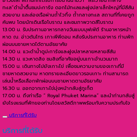
อ่าวปิเละ สถานที่ที่ได้รับการขนานนามว่า “สระว่ายน้ำกลาง
มา
ทะเล”ดำน้ำตื้นชมปะการัง ดอกไม้ทะเลและฝูงปลาเล็กใหญ่ที่มีสีสัน
รัน
สวยงาม และล่องเรือผ่านถ้ำไวกิ้ง ถ้ำกลางทะเล สถานที่ที่เคยถูก
BY
ค้นพบ โดยนักเดินเรือโบราณ และชมภาพวาดสีโบราณ
SAWANU
13.00 น. รับประทานอาหารกลางวันแบบบุฟเฟ่ต์ ร้านอาหารหน้า
ชิ้น
หาด ณ. อ่าวต้นไทร เกาะพีพีดอน หลังรับประทานอาหาร ท่านพัก
ผ่อนบนชายหาดได้ตามอัธยาศัย
14.00 น. แวะดำน้ำดูปะการังและฝูงปลาหลายหลายสีสัน
14.30 น. แวะหาดลิง ชมลิงที่อาศัยอยู่บนเกาะจำนวนมาก
15.00 น. เดินทางไปยังเกาะไข่ เพื่อชมความงามของเกาะที่มี
ชายหาดสวยงาม หาดทรายละเอียดขาวรอบเกาะ ท่านสามารถ
เล่นน้ำหรือเลือกพักผ่อนบนชายหาดตามอัธยาศัย
16.30 น. ออกจากเกาะไข่มุ่งหน้ากลับสู่ภูเก็ต
17.00 น. ถึงท่าเรือ “ Royal Phuket Marina” และนำท่านกลับสู่
ยังโรงแรมที่พักของท่านโดยสวัสดีภาพพร้อมกับความประทับใจ
บริการที่ได้รับ
บริการที่ได้รับ