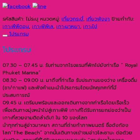
พี
พี
ดอน
รหัสสินค้า:
ไม่ระบุ
หมวดหมู่:
เที่ยวกระบี่
,
เที่ยวพังงา
ป้ายกำกับ:
เกาะ
เกาะพีพีดอน
,
เกาะพีพีเล
,
เกาะมาหยา
,
เกาะไข่
พี
โปรแกรม
พีเล
อ่าว
โปรแกรม
มา
ห
07.30 – 07.45 น. รับท่านจากโรงแรมที่พักไปยังท่าเรือ “ Royal
ยา
Phuket Marina”
และ
08.30 – 09.00 น. มาถึงที่ท่าเรือ รับประทานของว่าง เครื่องดื่ม
เกาะ
(ชา/กาแฟ) และฟังคำแนะนำโปรแกรมโดยมัคคุเทศก์ที่มี
ไข่
ประสบการณ์
โดย
09.45 น. เตรียมพร้อมและออกเดินทางจากท่าเรือโดยเรือเร็ว
เรือ
เพื่อเดินทางมุ่งหน้าไปสู่เกาะพีพี เกาะที่ได้รับการยกย่องว่าเป็น
ส
เกาะที่สวยงามติดลำดับ1 ใน 10 ของโลก
ปีด
นำทุกท่านสู่อ่าวมาหยา สถานที่ถ่ายทำภาพยนตร์ ชื่อดังก้อง
คา
โลก”The Beach” จากนั้นเดินทางเข้าชมอ่าวโละซามะ ต่อด้วย
ตา