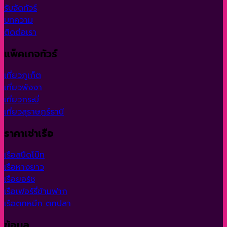
รับจัดทัวร์
บทความ
ติดต่อเรา
แพ็คเกจทัวร์
เที่ยวภูเก็ต
เที่ยวพังงา
เที่ยวกระบี่
เที่ยวสุราษฎร์ธานี
ราคาเช่าเรือ
เรือสปีดโบ๊ท
เรือหางยาว
เรือยอร์ช
เรือเฟอร์รี่ข้ามฟาก
เรือตกหมึก ตกปลา
ข้อมูล