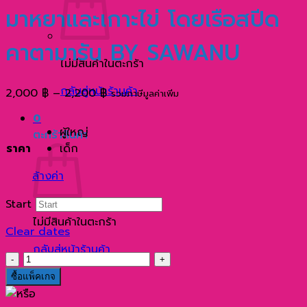
มาหยาและเกาะไข่ โดยเรือสปีด
คาตามารัน BY SAWANU
ไม่มีสินค้าในตะกร้า
กลับสู่หน้าร้านค้า
Price
2,000
฿
–
2,200
฿
รวมภาษีมูลค่าเพิ่ม
range:
0
2,000 ฿
ผู้ใหญ่
ตะกร้าสินค้า
through
ราคา
เด็ก
2,200 ฿
ล้างค่า
Start
ไม่มีสินค้าในตะกร้า
Clear dates
กลับสู่หน้าร้านค้า
จำนวน
ทัวร์
ซื้อแพ็คเกจ
เกาะ