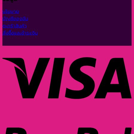
นโยบาย
บัญชีของฉัน
ตะกร้าสินค้า
สั่งซื้อและชำระเงิน
V
P