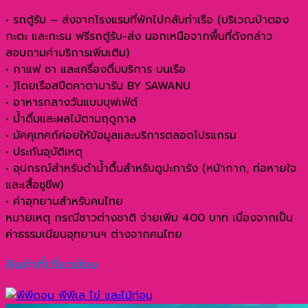
• รถตู้รับ – ส่งจากโรงแรมที่พักไปกลับท่าเรือ (บริเวณป่าตอง
กะตะ และกะรน ฟรีรถตู้รับ-ส่ง นอกเหนือจากพื้นที่ดังกล่าว
สอบถามค่าบริการเพิ่มเติม)
• กาแฟ ชา และเครื่องดื่มบริการ บนเรือ
• )โดยเรือสปีดคาตามารัน BY SAWANU
• อาหารกลางวันแบบบุฟเฟ่ต์
• น้ำดื่มและผลไม้ตามฤดูกาล
• มัคคุเทศก์ค่อยให้ข้อมูลและบริการตลอดโปรแกรม
• ประกันอุบัติเหตุ
• อุปกรณ์สำหรับดำน้ำตื้นสำหรับดูปะการัง (หน้ากาก, ท่อหายใจ
และเสื้อชูชีพ)
• ค่าอุทยานสำหรับคนไทย
หมายเหตุ กรณีชาวต่างชาติ จ่ายเพิ่ม 400 บาท เนื่องจากเป็น
ค่าธรรมเนียนอุทยานฯ ต่างจากคนไทย
สินค้าที่เกี่ยวข้อง